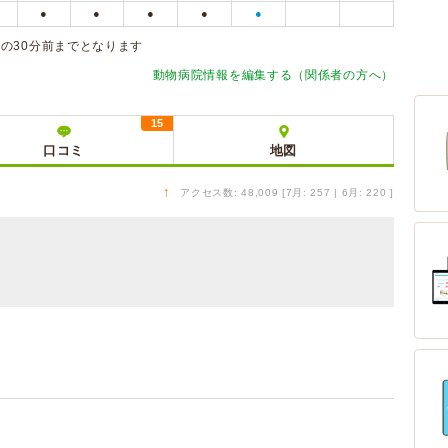
●
●
●
●
●
の30分前までとなります
動物病院情報を編集する（関係者の方へ）
15
口コミ
地図
↑
アクセス数: 48,009 [7月: 257 | 6月: 220 ]