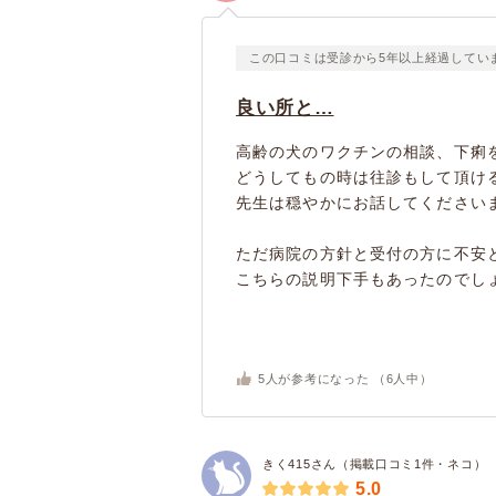
この口コミは受診から5年以上経過してい
良い所と…
高齢の犬のワクチンの相談、下痢
どうしてもの時は往診もして頂け
先生は穏やかにお話してください
ただ病院の方針と受付の方に不安
こちらの説明下手もあったのでしょ
5
人が参考になった （
6
人中）
きく415さん（掲載口コミ1件・ネコ）
5.0