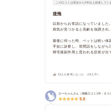
この口コミは受診から5年以上経過してい
後悔
以前からお世話になっていました
病気が見つかると高齢を強調され
最後に伺った時、ペットは軽い体
手短に診察し、世間話をしながら
帰宅後副作用と思われる症状が出て
25
人が参考になった （
29
人中）
ひーちゃんさん（掲載口コミ1件・ネコ
5.0