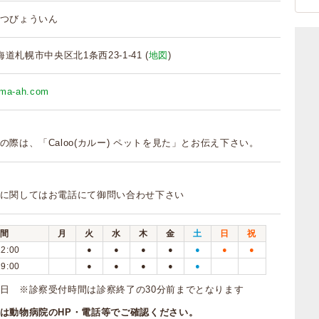
つびょういん
北海道札幌市中央区北1条西23-1-41 (
地図
)
uma-ah.com
の際は、「Caloo(カルー) ペットを見た」とお伝え下さい。
に関してはお電話にて御問い合わせ下さい
間
月
火
水
木
金
土
日
祝
12:00
●
●
●
●
●
●
●
19:00
●
●
●
●
●
日 ※診察受付時間は診察終了の30分前までとなります
は動物病院のHP・電話等でご確認ください。