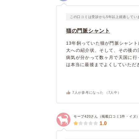
この口コミは受診から5年以上経過してい
猫の門脈シャント
13年飼っていた猫が門脈シャン
大への紹介状、そして、その後の
病気が分かって数ヶ月で天国に行
は本当に最後までよくしていただき
7
人が参考になった （
7
人中）
モーブ420さん（掲載口コミ1件・イヌ
1.0