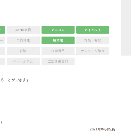
ド
JAHA会員
アニコム
アイペット
ー
予約可能
駐車場
救急・夜間
往診
往診専門
オンライン診療
ペットホテル
二次診療専門
することができます
）
ヌ）
2021年04月投稿