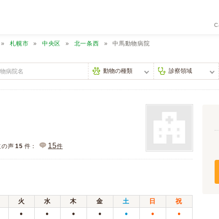
C
札幌市
中央区
北一条西
中馬動物病院
15
主の声
15
件：
件
火
水
木
金
土
日
祝
●
●
●
●
●
●
●