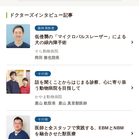
ドクターズインタビュー記事
眼科系疾患
低侵襲の「マイクロパルスレーザー」による
犬の緑内障手術
そら動物病院
岡田 雅也院長
その他
話を聞くことからはじまる診察、心に寄り添
う動物病院を目指して
かやま動物病院
鹿山 航院長
鹿山 真里獣医師
その他
医師と全スタッフで実践する、EBMとNBM
を融合させた獣医療