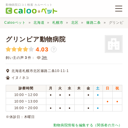
動物病院口コミ検索 カルーペット
Calooペット
北海道
札幌市
北区
篠路二条
グリンピア
グリンピア動物病院
4.03
？
動物病院検索
3
飼い主の声
3
件：
件
北海道札幌市北区篠路二条10-11-1
口コミ検索
イヌ / ネコ
診察時間
月
火
水
木
金
土
日
祝
Calooペットとは？
10:00 ~ 12:00
●
●
●
●
●
10:00 ~ 13:00
●
●
16:00 ~ 20:00
●
●
●
●
●
口コミ投稿
※休診日：木曜日
動物病院情報を編集する（関係者の方へ）