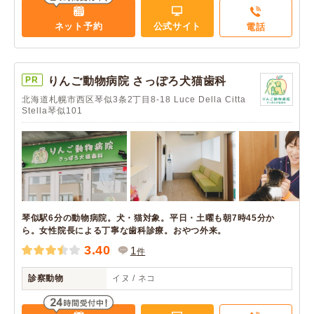
ネット予約
公式サイト
電話
PR
りんご動物病院 さっぽろ犬猫歯科
北海道札幌市西区琴似3条2丁目8-18 Luce Della Citta
Stella琴似101
琴似駅6分の動物病院。犬・猫対象。平日・土曜も朝7時45分か
ら。女性院長による丁寧な歯科診療。おやつ外来。
3.40
1
件
診察動物
イヌ / ネコ