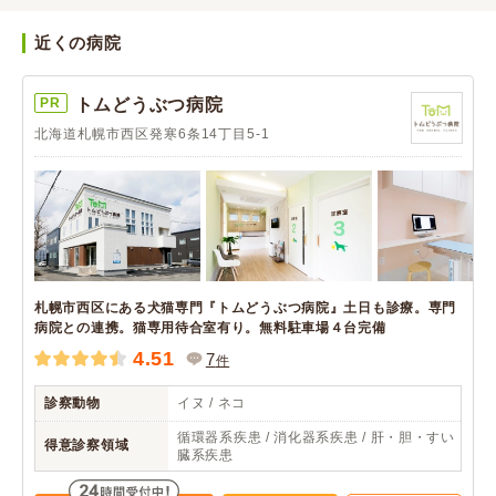
近くの病院
PR
トムどうぶつ病院
北海道札幌市西区発寒6条14丁目5-1
札幌市西区にある犬猫専門『トムどうぶつ病院』土日も診療。専門
病院との連携。猫専用待合室有り。無料駐車場４台完備
4.51
7
件
診察動物
イヌ / ネコ
循環器系疾患 / 消化器系疾患 / 肝・胆・すい
得意診察領域
臓系疾患