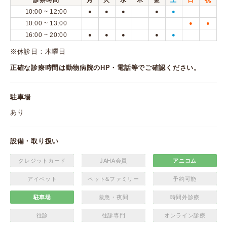
診察時間
月
火
水
木
金
土
日
祝
10:00 ~ 12:00
●
●
●
●
●
10:00 ~ 13:00
●
●
16:00 ~ 20:00
●
●
●
●
●
※休診日：木曜日
正確な診療時間は動物病院のHP・電話等でご確認ください。
駐車場
あり
設備・取り扱い
クレジットカード
JAHA会員
アニコム
アイペット
ペット&ファミリー
予約可能
駐車場
救急・夜間
時間外診療
往診
往診専門
オンライン診療