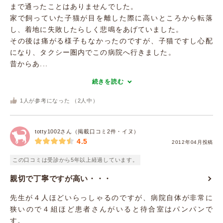
まで通ったことはありませんでした。
家で飼っていた子猫が目を離した際に高いところから転落
し、着地に失敗したらしく悲鳴をあげていました。
その後は痛がる様子もなかったのですが、子猫ですし心配
になり、タクシー圏内でこの病院へ行きました。
昔からあ...
続きを読む
1
人が参考になった （
2
人中）
totty1002さん（掲載口コミ2件・イヌ）
4.5
2012年04月投稿
この口コミは受診から5年以上経過しています。
親切で丁寧ですが高い・・・
先生が４人ほどいらっしゃるのですが、病院自体が非常に
狭いので４組ほど患者さんがいると待合室はパンパンで
す。