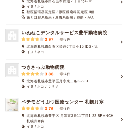
北海道札幌市白石区本郷通７丁目北4-16
イヌ / ネコ
獣医循環器認定医 / 獣医腫瘍科認定医 II種
歯と口腔系疾患 / 皮膚系疾患 / 腫瘍・がん
いぬねこデンタルサービス豊平動物病院
3.97
8件
北海道札幌市白石区栄通6丁目4-15 IDSビル
イヌ / ネコ
つきさっぷ動物病院
3.88
4件
北海道札幌市豊平区月寒東二条3-7-31
イヌ / ネコ / ウサギ
ペテモどうぶつ医療センター 札幌月寒
3.76
8件
北海道札幌市豊平区 月寒東3条11丁目1-22 BRANCH
札幌月寒内
イヌ / ネコ