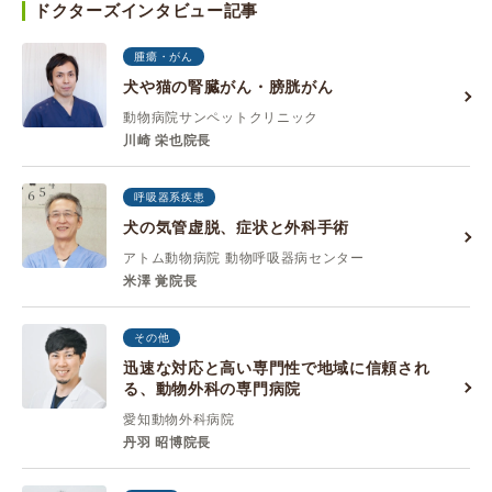
ドクターズインタビュー記事
腫瘍・がん
犬や猫の腎臓がん・膀胱がん
動物病院サンペットクリニック
川崎 栄也院長
呼吸器系疾患
犬の気管虚脱、症状と外科手術
アトム動物病院 動物呼吸器病センター
米澤 覚院長
その他
迅速な対応と高い専門性で地域に信頼され
る、動物外科の専門病院
愛知動物外科病院
丹羽 昭博院長