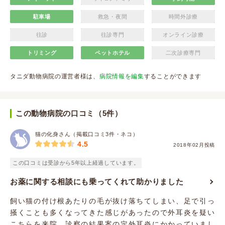
駐車場
救急・夜間
時間外診療
往診
往診専門
オンライン診療
トリミング
ペットホテル
二次診療専門
タニダ動物病院の運営者様は、
病院情報を編集
することができます
この動物病院の口コミ（5件）
猫の化身さん（掲載口コミ3件・ネコ）
4.5
2018年02月投稿
この口コミは受診から5年以上経過しています。
お薬に関する相談にも乗ってくれて助かりました
飼い猫の付け根あたりの毛が抜け落ちてしまい、足で引っ
掻くことも多くなってきた感じがあったので外耳炎を疑い
こちらを来院、診察の結果案の定外耳炎にかかっていまし