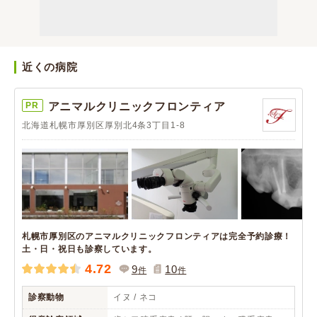
近くの病院
PR
アニマルクリニックフロンティア
北海道札幌市厚別区厚別北4条3丁目1-8
札幌市厚別区のアニマルクリニックフロンティアは完全予約診療！
土・日・祝日も診察しています。
4.72
9
10
件
件
診察動物
イヌ / ネコ