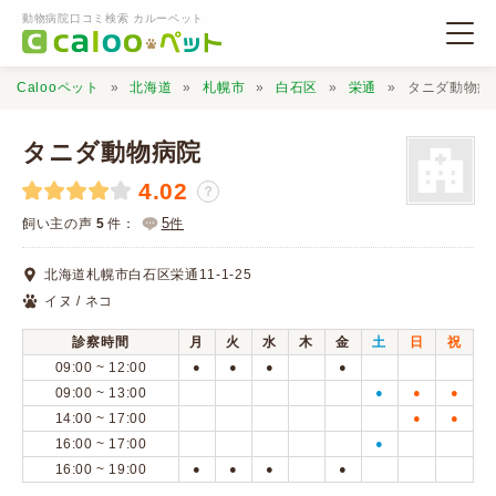
動物病院口コミ検索 カルーペット
Calooペット
北海道
札幌市
白石区
栄通
タニダ動物病
タニダ動物病院
4.02
？
動物病院検索
5
飼い主の声
5
件：
件
北海道札幌市白石区栄通11-1-25
口コミ検索
イヌ / ネコ
診察時間
月
火
水
木
金
土
日
祝
Calooペットとは？
09:00 ~ 12:00
●
●
●
●
09:00 ~ 13:00
●
●
●
14:00 ~ 17:00
●
●
口コミ投稿
16:00 ~ 17:00
●
16:00 ~ 19:00
●
●
●
●