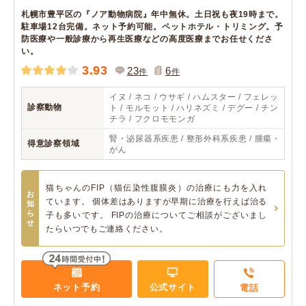
札幌市豊平区の『ノア動物病院』年中無休。土日祝も夜19時まで。
駐車場12台完備。ネット予約可能。ペットホテル・トリミング。予
防医療や一般診療から再生医療などの高度医療までお任せくださ
い。
3.93
23
6
件
件
イヌ / ネコ / ウサギ / ハムスター / フェレッ
診察動物
ト / モルモット / ハリネズミ / デグー / チン
チラ / フクロモモンガ
腎・泌尿器系疾患 / 整形外科系疾患 / 腫瘍・
得意診察領域
がん
猫ちゃんのFIP（猫伝染性腹膜炎）の治療にも力を入れ
お
ています。 個体差はありますが早期に治療を行えば治る
知
ら
子も多いです。 FIPの治療についてご相談がございまし
せ
たらいつでもご連絡ください。
ネット予約
公式サイト
電話