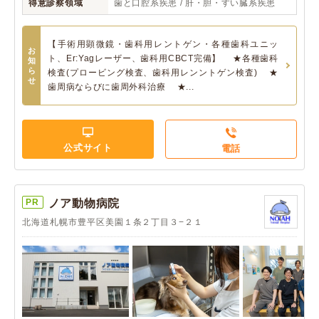
得意診察領域
歯と口腔系疾患 / 肝・胆・すい臓系疾患
【手術用顕微鏡・歯科用レントゲン・各種歯科ユニッ
お
ト、Er:Yagレーザー、歯科用CBCT完備】 ★各種歯科
知
ら
検査(プロービング検査、歯科用レンントゲン検査) ★
せ
歯周病ならびに歯周外科治療 ★...
公式サイト
電話
PR
ノア動物病院
北海道札幌市豊平区美園１条２丁目３−２１