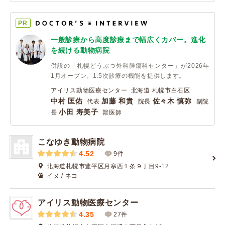
PR
一般診療から高度診療まで幅広くカバー。進化
を続ける動物病院
併設の「札幌どうぶつ外科腫瘍科センター」が2026年
1月オープン。1.5次診療の機能を提供します。
アイリス動物医療センター 北海道 札幌市白石区
中村 匡佑
加藤 和貴
佐々⽊ 慎弥
代表
院⻑
副院
⼩⽥ 寿美⼦
⻑
獣医師
こなゆき動物病院
4.52
9件
北海道札幌市豊平区月寒西１条９丁目9-12
イヌ / ネコ
アイリス動物医療センター
4.35
27件