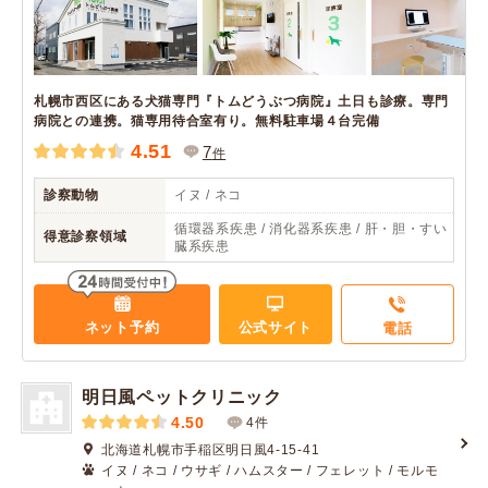
札幌市西区にある犬猫専門『トムどうぶつ病院』土日も診療。専門
病院との連携。猫専用待合室有り。無料駐車場４台完備
4.51
7
件
診察動物
イヌ / ネコ
循環器系疾患 / 消化器系疾患 / 肝・胆・すい
得意診察領域
臓系疾患
ネット予約
公式サイト
電話
明日風ペットクリニック
4.50
4件
北海道札幌市手稲区明日風4-15-41
イヌ / ネコ / ウサギ / ハムスター / フェレット / モルモ