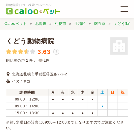
動物病院口コミ検索 カルーペット
Calooペット
北海道
札幌市
手稲区
曙五条
くどう動物
くどう動物病院
3.63
？
動物病院検索
1
飼い主の声
1
件：
件
北海道札幌市手稲区曙五条2-2-2
口コミ検索
イヌ / ネコ
診察時間
月
火
水
木
金
土
日
祝
Calooペットとは？
09:00 ~ 12:00
●
●
●
●
●
09:00 ~ 14:00
●
15:00 ~ 18:30
●
●
●
●
●
口コミ投稿
※第3水曜日の診察は09:00～12:00までとなりますのでご注意くださ
い。