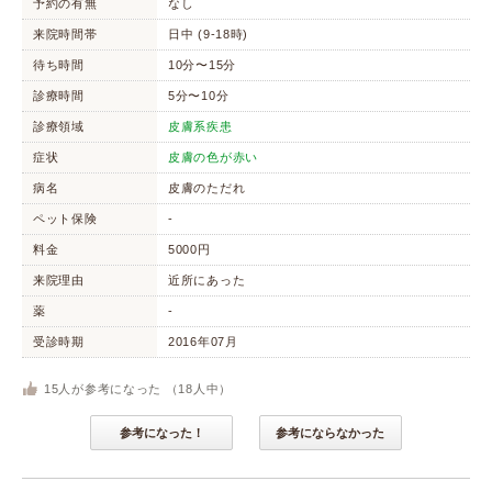
予約の有無
なし
来院時間帯
日中 (9-18時)
待ち時間
10分〜15分
診療時間
5分〜10分
診療領域
皮膚系疾患
症状
皮膚の色が赤い
病名
皮膚のただれ
ペット保険
-
料金
5000円
来院理由
近所にあった
薬
-
受診時期
2016年07月
15
人が参考になった （
18
人中）
参考になった！
参考にならなかった