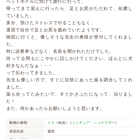
ペットホテルに預けて旅行に行って、
帰ってきて迎えに行ったら、足とお尻がただれて、化膿し
ていました。
多分、預けたストレスでやることもなく、
退屈で自分で足とお尻を舐めていたようです。
病院に行くと、優しそうな先生の奥様が受付してくれまし
た。
特に診察券などなく、名前を聞かれただけでした。
待ってる間もにこやかに話しかけてください、ほんとに犬
好きなんだなぁ・・・
って伝わってきました。
先生も優しい方で、すぐに症状にあった薬を調合してくれ
ました。
薬も合ってたみたいで、すぐかさぶたになって、治りまし
た！
また、何かあったらお願いしようと思います。
動物の種類
イヌ
《純血》 (
ミニチュア・シュナウザー
)
来院目的
通院