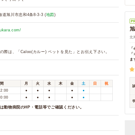
北海道旭川市忠和4条8-3-3 (
地図
)
P
oukara.com/
北
「
の際は、「Caloo(カルー) ペットを見た」とお伝え下さい。
「
ま
間
月
火
水
木
金
土
日
祝
12:00
●
●
●
●
●
20:00
●
●
●
●
●
は動物病院のHP・電話等でご確認ください。