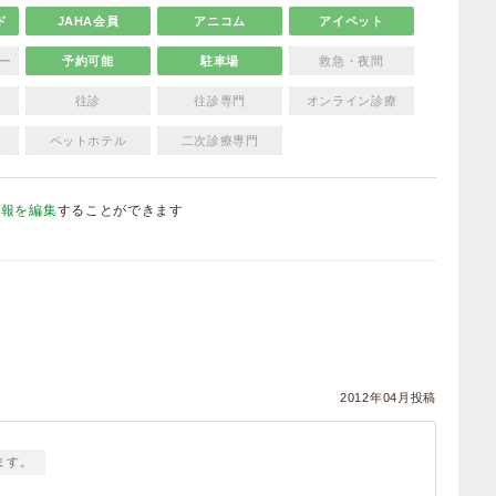
ド
JAHA会員
アニコム
アイペット
ー
予約可能
駐車場
救急・夜間
往診
往診専門
オンライン診療
ペットホテル
二次診療専門
情報を編集
することができます
）
2012年04月投稿
ます。