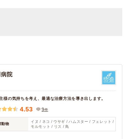
岡病院
主様の気持ちを考え、最適な治療方法を導き出します。
4.53
9
件
イヌ / ネコ / ウサギ / ハムスター / フェレット /
察動物
モルモット / リス / 鳥