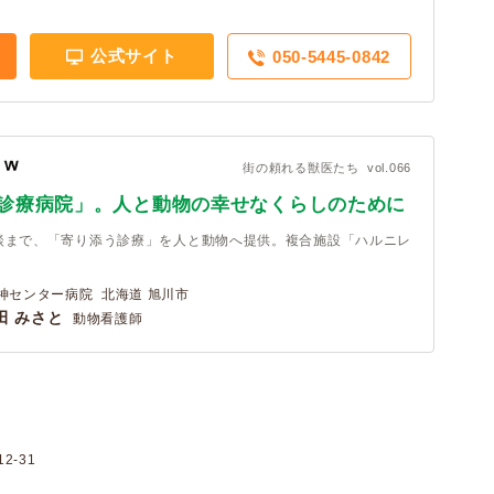
公式サイト
050-5445-0842
街の頼れる獣医たち vol.066
次診療病院」。人と動物の幸せなくらしのために
談まで、「寄り添う診療」を人と動物へ提供。複合施設「ハルニレ
神センター病院 北海道 旭川市
田 みさと
動物看護師
2-31