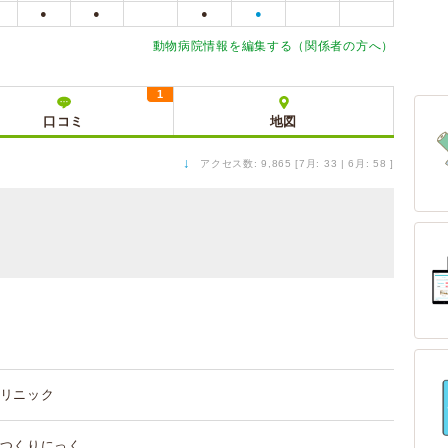
●
●
●
●
動物病院情報を編集する（関係者の方へ）
1
口コミ
地図
↓
アクセス数: 9,865 [7月: 33 | 6月: 58 ]
リニック
つくりにっく