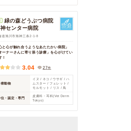
緑の森どうぶつ病院
R
旭神センター病院
海道旭川市旭神三条2-1-8
心と心が触れ合うようなあたたかい病院」
オーナーさんに寄り添う診療」を心がけてい
す！
3.04
27
件
イヌ / ネコ / ウサギ / ハ
診察動物
ムスター / フェレット /
モルモット / リス / 鳥
皮膚科・耳科(Vet Derm
学位・認定・専門
Tokyo)