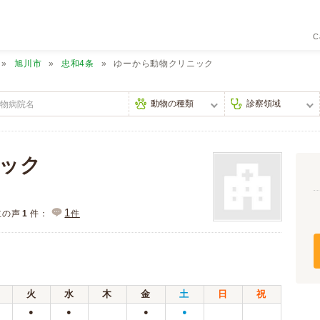
C
旭川市
忠和4条
ゆーから動物クリニック
ック
1
主の声
1
件：
件
火
水
木
金
土
日
祝
●
●
●
●