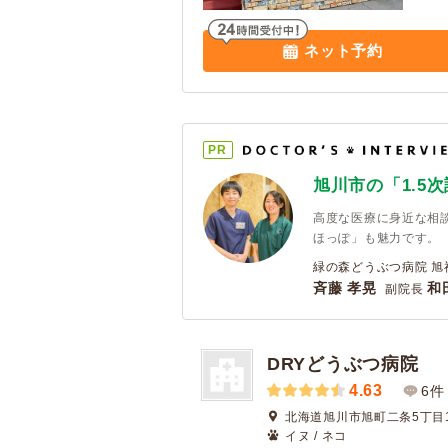
ネット予約
PR
旭川市の「1.5
高度な医療に身近な相
ほっぽ」も魅力です。
緑の森どうぶつ病院 旭
斉藤 孝晃
和
副院長
DRYどうぶつ病院
4.63
6件
北海道旭川市旭町二条5丁目1
イヌ / ネコ