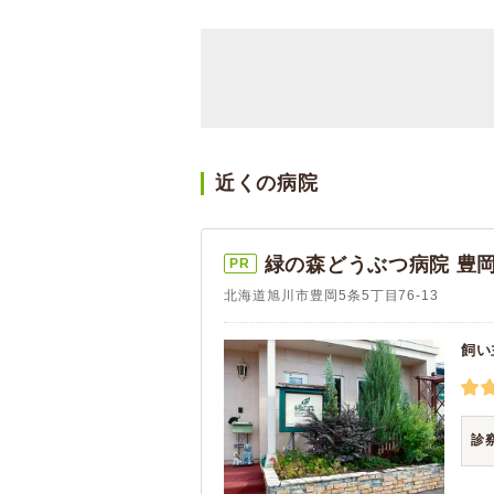
近くの病院
緑の森どうぶつ病院 豊
PR
北海道旭川市豊岡5条5丁目76-13
飼い
診