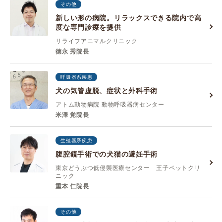
その他
新しい形の病院。リラックスできる院内で高
度な専門診療を提供
リライフアニマルクリニック
徳永 秀院長
呼吸器系疾患
犬の気管虚脱、症状と外科手術
アトム動物病院 動物呼吸器病センター
米澤 覚院長
生殖器系疾患
腹腔鏡手術での犬猫の避妊手術
東京どうぶつ低侵襲医療センター 王子ペットクリ
ニック
重本 仁院長
その他