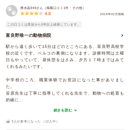
煙水晶949さん（掲載口コミ1件・その他）
4.0
2016年02月投稿
この口コミは受診から5年以上経過しています。
富良野唯一の動物病院
駅から遠く歩いて15分ほどのところにある、富良野高校学
校の近くです。ベルコの裏側になります。診療時間は土曜
日もやっていて、昼休憩をはさみ、夕方１７時まではみて
くれるみたいです。
中学校のころ、職業体験でお世話になった事がありまし
た。
笹原先生は丁寧に指導してくれる先生で、動物への処置も
的確に...
続きを読む
9
人が参考になった （
12
人中）