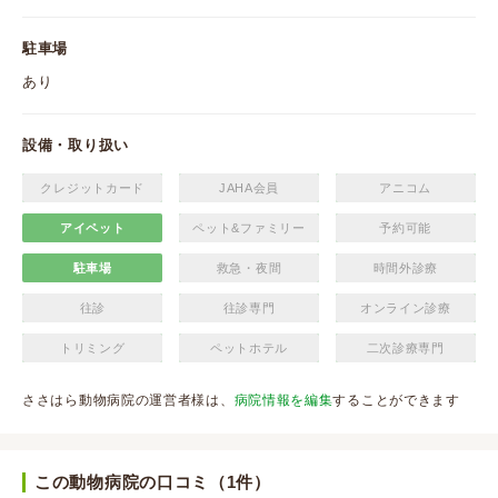
駐車場
あり
設備・取り扱い
クレジットカード
JAHA会員
アニコム
アイペット
ペット&ファミリー
予約可能
駐車場
救急・夜間
時間外診療
往診
往診専門
オンライン診療
トリミング
ペットホテル
二次診療専門
ささはら動物病院の運営者様は、
病院情報を編集
することができます
この動物病院の口コミ（1件）