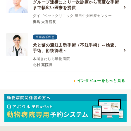
グループ連携により一次診療から高度な手術
まで幅広い医療を提供
ダイゴペットクリニック 豊田中央医療センター
青島 大吾院長
生殖器系疾患
犬と猫の避妊去勢手術（不妊手術）～検査、
手術、術後管理～
木場きたむら動物病院
北村 亮院長
インタビューをもっと見る