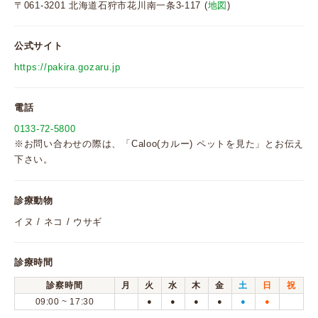
〒061-3201 北海道石狩市花川南一条3-117 (
地図
)
公式サイト
https://pakira.gozaru.jp
電話
0133-72-5800
※お問い合わせの際は、「Caloo(カルー) ペットを見た」とお伝え
下さい。
診療動物
イヌ / ネコ / ウサギ
診療時間
診察時間
月
火
水
木
金
土
日
祝
09:00 ~ 17:30
●
●
●
●
●
●