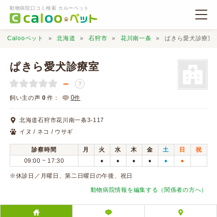
動物病院口コミ検索 カルーペット
Calooペット
北海道
石狩市
花川南一条
ぱきら愛犬診療室
ぱきら愛犬診療室
－
？
動物病院検索
0
飼い主の声
0
件：
件
北海道石狩市花川南一条3-117
口コミ検索
イヌ / ネコ / ウサギ
診察時間
月
火
水
木
金
土
日
祝
Calooペットとは？
09:00 ~ 17:30
●
●
●
●
●
●
※休診日／月曜日、第二日曜日の午後、祝日
口コミ投稿
動物病院情報を編集する（関係者の方へ）