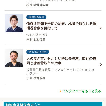
ペテモどうぶつ医療センター名古屋
松浦 尚哉獣医師
循環器系疾患
僧帽弁閉鎖不全症の治療。地域で頼られる循
環器診療を目指して
つむら動物病院
津村 ⽂彰院長
整形外科系疾患
犬の歩き方がおかしい時は要注意。跛行の原
因と膝蓋骨脱臼の治療
犬猫専門動物病院 ドッグ＆キャットホスピタル ガ
ルファー
小泉 信輝院長
インタビューをもっと見る