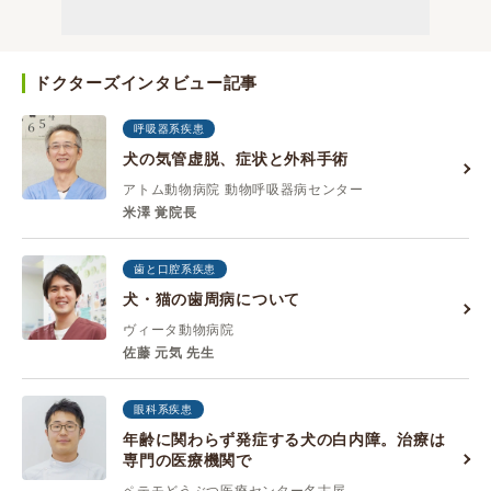
ドクターズインタビュー記事
呼吸器系疾患
犬の気管虚脱、症状と外科手術
アトム動物病院 動物呼吸器病センター
米澤 覚院長
歯と口腔系疾患
犬・猫の歯周病について
ヴィータ動物病院
佐藤 元気 先生
眼科系疾患
年齢に関わらず発症する犬の白内障。治療は
専門の医療機関で