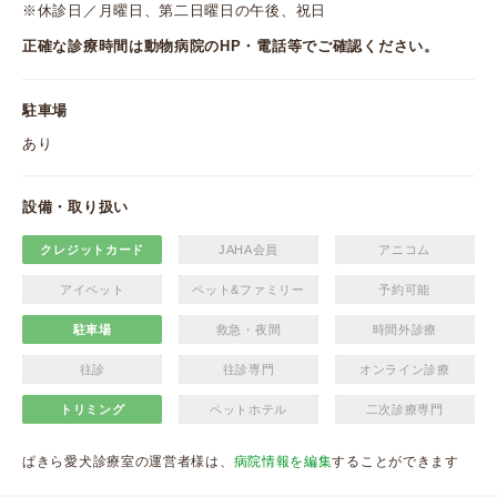
※休診日／月曜日、第二日曜日の午後、祝日
正確な診療時間は動物病院のHP・電話等でご確認ください。
駐車場
あり
設備・取り扱い
クレジットカード
JAHA会員
アニコム
アイペット
ペット&ファミリー
予約可能
駐車場
救急・夜間
時間外診療
往診
往診専門
オンライン診療
トリミング
ペットホテル
二次診療専門
ぱきら愛犬診療室の運営者様は、
病院情報を編集
することができます