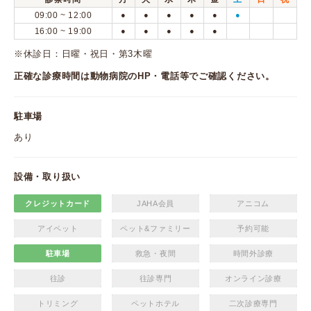
09:00 ~ 12:00
●
●
●
●
●
●
16:00 ~ 19:00
●
●
●
●
●
※休診日：日曜・祝日・第3木曜
正確な診療時間は動物病院のHP・電話等でご確認ください。
駐車場
あり
設備・取り扱い
クレジットカード
JAHA会員
アニコム
アイペット
ペット&ファミリー
予約可能
駐車場
救急・夜間
時間外診療
往診
往診専門
オンライン診療
トリミング
ペットホテル
二次診療専門