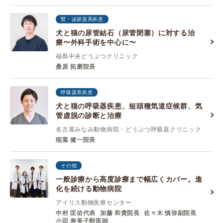
腎・泌尿器系疾患
犬と猫の尿管結石（尿管閉塞）に対する治
療〜外科手術を中心に〜
福島中央どうぶつクリニック
桑原 拓磨院長
呼吸器系疾患
犬と猫の呼吸器疾患、短頭種気道症候群、気
管虚脱の診断と治療
名古屋みなみ動物病院・どうぶつ呼吸器クリニック
稲葉 健一院長
その他
一般診療から高度診療まで幅広くカバー。進
化を続ける動物病院
アイリス動物医療センター
中村 匡佑代表
加藤 和貴院⻑
佐々⽊ 慎弥副院⻑
⼩⽥ 寿美⼦獣医師