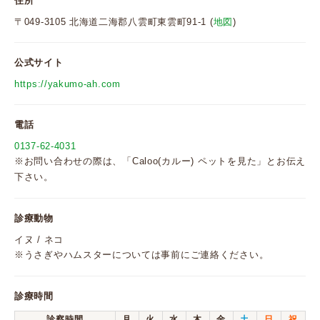
住所
〒049-3105 北海道二海郡八雲町東雲町91-1 (
地図
)
公式サイト
https://yakumo-ah.com
電話
0137-62-4031
※お問い合わせの際は、「Caloo(カルー) ペットを見た」とお伝え
下さい。
診療動物
イヌ / ネコ
※うさぎやハムスターについては事前にご連絡ください。
診療時間
診察時間
月
火
水
木
金
土
日
祝