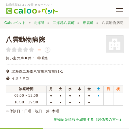
動物病院口コミ検索 カルーペット
Calooペット
北海道
二海郡八雲町
東雲町
八雲動物病院
八雲動物病院
－
？
動物病院検索
0
飼い主の声
0
件：
件
北海道二海郡八雲町東雲町91-1
口コミ検索
イヌ / ネコ
診察時間
月
火
水
木
金
土
日
祝
Calooペットとは？
09:00 ~ 12:00
●
●
●
●
●
●
16:00 ~ 19:00
●
●
●
●
●
口コミ投稿
※休診日：日曜・祝日・第3木曜
動物病院情報を編集する（関係者の方へ）