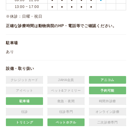
09:00 ~ 12:00
13:00 ~ 17:00
●
●
●
●
●
※休診：日曜・祝日
正確な診療時間は動物病院のHP・電話等でご確認ください。
駐車場
あり
設備・取り扱い
クレジットカード
JAHA会員
アニコム
アイペット
ペット&ファミリー
予約可能
駐車場
救急・夜間
時間外診療
往診
往診専門
オンライン診療
トリミング
ペットホテル
二次診療専門