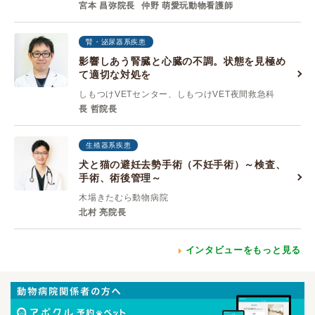
宮本 昌弥院長
仲野 萌愛玩動物看護師
腎・泌尿器系疾患
影響しあう腎臓と心臓の不調。状態を見極め
て適切な対処を
しもつけVETセンター、しもつけVET夜間救急科
長 哲院長
生殖器系疾患
犬と猫の避妊去勢手術（不妊手術）～検査、
手術、術後管理～
木場きたむら動物病院
北村 亮院長
インタビューをもっと見る