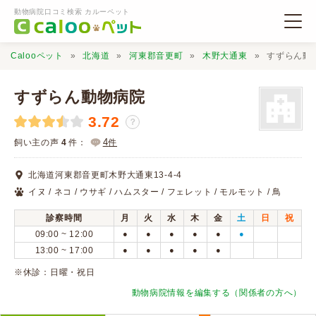
動物病院口コミ検索 カルーペット
Calooペット
北海道
河東郡音更町
木野大通東
すずらん動
すずらん動物病院
3.72
？
動物病院検索
4
飼い主の声
4
件：
件
北海道河東郡音更町木野大通東13-4-4
口コミ検索
イヌ / ネコ / ウサギ / ハムスター / フェレット / モルモット / 鳥
診察時間
月
火
水
木
金
土
日
祝
Calooペットとは？
09:00 ~ 12:00
●
●
●
●
●
●
13:00 ~ 17:00
●
●
●
●
●
口コミ投稿
※休診：日曜・祝日
動物病院情報を編集する（関係者の方へ）