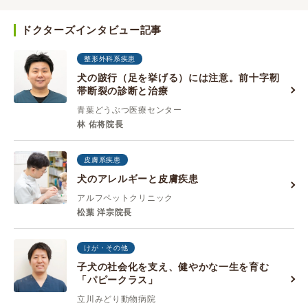
ドクターズインタビュー記事
整形外科系疾患
犬の跛行（足を挙げる）には注意。前十字靭
帯断裂の診断と治療
青葉どうぶつ医療センター
林 佑将院長
皮膚系疾患
犬のアレルギーと皮膚疾患
アルフペットクリニック
松葉 洋宗院長
けが・その他
子犬の社会化を支え、健やかな一生を育む
「パピークラス」
立川みどり動物病院