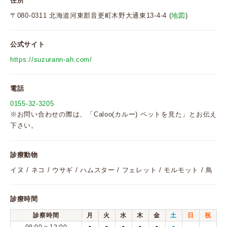
住所
〒080-0311 北海道河東郡音更町木野大通東13-4-4 (
地図
)
公式サイト
https://suzurann-ah.com/
電話
0155-32-3205
※お問い合わせの際は、「Caloo(カルー) ペットを見た」とお伝え
下さい。
診療動物
イヌ / ネコ / ウサギ / ハムスター / フェレット / モルモット / 鳥
診療時間
診察時間
月
火
水
木
金
土
日
祝
●
●
●
●
●
●