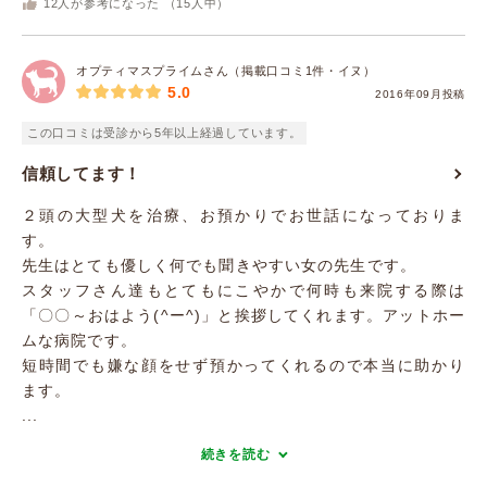
12
人が参考になった （
15
人中）
オプティマスプライムさん（掲載口コミ1件・イヌ）
5.0
2016年09月投稿
この口コミは受診から5年以上経過しています。
信頼してます！
２頭の大型犬を治療、お預かりでお世話になっておりま
す。
先生はとても優しく何でも聞きやすい女の先生です。
スタッフさん達もとてもにこやかで何時も来院する際は
「〇〇～おはよう(^ー^)」と挨拶してくれます。アットホー
ムな病院です。
短時間でも嫌な顔をせず預かってくれるので本当に助かり
ます。
...
続きを読む