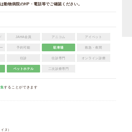
は動物病院のHP・電話等でご確認ください。
ド
JAHA会員
アニコム
アイペット
ー
予約可能
駐車場
救急・夜間
往診
往診専門
オンライン診療
ペットホテル
二次診療専門
編集
することができます
）
・イヌ）