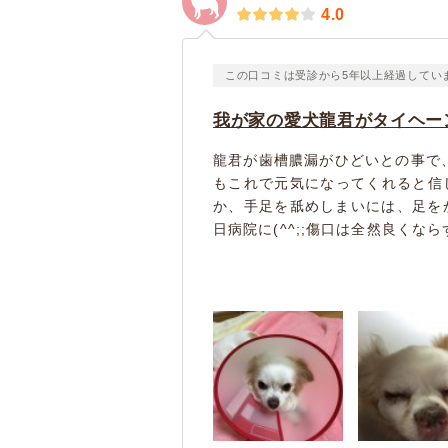
4.0
この口コミは受診から5年以上経過してい
我が家の愛犬龍君がタイヘーン
龍君が歯槽膿漏がひどいとの事で、
もこれで元気になってくれると信
か、手足を舐めしまいには、足をか
日病院に(^^;;傷口は全然良くなら