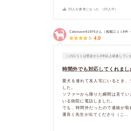
25
人が参考になった （
25
人中）
Caloouser61876さん（掲載口コミ8
4.0
この口コミは受診から5年以上経過してい
時間外でも対応してくれまし
愛犬を連れて友人宅にいるとき、
した。
ソファーから降りた瞬間は見てい
いる病院に電話しました。
でも、時間外だったので連絡が取
運良く先生が出てくださり（こ...