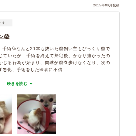
2015年08月投稿
ます。
😱
手術💦なんと21本も抜いた😱飼い主もびっくり😱で
じていたが…手術を終えて帰宅後、かなり痛かったの
じる行為が始まり、肉球が😱🌀歩けなくなり、次の
ず悪化、手術をした医者に不信...
続きを読む