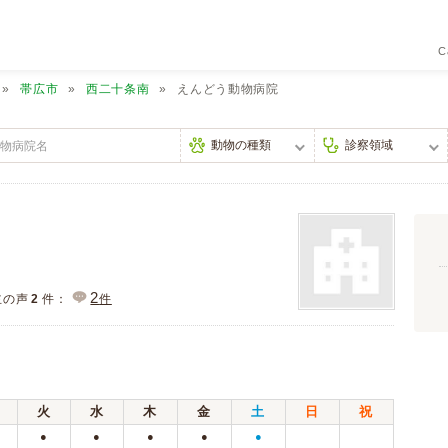
C
帯広市
西二十条南
えんどう動物病院
2
主の声
2
件：
件
火
水
木
金
土
日
祝
●
●
●
●
●