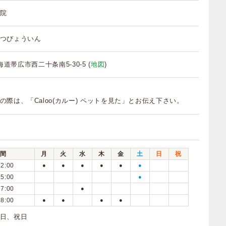
院
つびょういん
北海道帯広市西二十条南5-30-5 (
地図
)
の際は、「Caloo(カルー) ペットを見た」とお伝え下さい。
間
月
火
水
木
金
土
日
祝
12:00
●
●
●
●
●
●
15:00
●
17:00
●
18:00
●
●
●
●
曜日、祝日