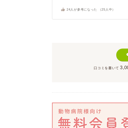
24
人が参考になった （
25
人中）
3,0
口コミを書いて