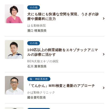
その他
犬にも猫にも快適な空間を実現、うさぎの診
療や腫瘍科に注力
はる動物病院
瀧口 晴嵩院長
その他
100匹以上の飼育経験をエキゾチックアニマ
ルの診察に活かす
BEN犬猫エキゾの病院
石川 雅章院長
脳・神経系疾患
「てんかん」MRI検査と最新のアプローチ
かば動物クリニック
國谷貴司院長