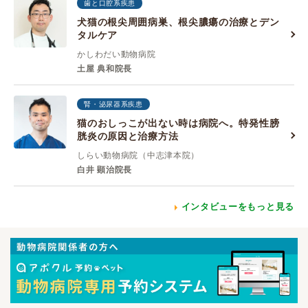
歯と口腔系疾患
犬猫の根尖周囲病巣、根尖膿瘍の治療とデン
タルケア
かしわだい動物病院
土屋 典和院長
腎・泌尿器系疾患
猫のおしっこが出ない時は病院へ。特発性膀
胱炎の原因と治療方法
しらい動物病院（中志津本院）
白井 顕治院長
インタビューをもっと見る