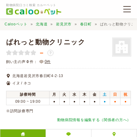
動物病院口コミ検索 カルーペット
Calooペット
北海道
岩見沢市
春日町
ぱれっと動物クリニ
ぱれっと動物クリニック
－
？
動物病院検索
0
飼い主の声
0
件：
件
北海道岩見沢市春日町4-2-13
口コミ検索
イヌ / ネコ
診察時間
月
火
水
木
金
土
日
祝
Calooペットとは？
09:00 ~ 19:00
●
●
●
●
●
●
●
●
※訪問診療専門
口コミ投稿
動物病院情報を編集する（関係者の方へ）