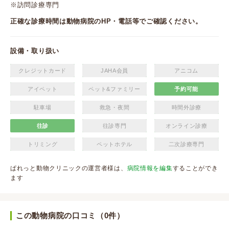
※訪問診療専門
正確な診療時間は動物病院のHP・電話等でご確認ください。
設備・取り扱い
クレジットカード
JAHA会員
アニコム
アイペット
ペット&ファミリー
予約可能
駐車場
救急・夜間
時間外診療
往診
往診専門
オンライン診療
トリミング
ペットホテル
二次診療専門
ぱれっと動物クリニックの運営者様は、
病院情報を編集
することができ
ます
この動物病院の口コミ（0件）