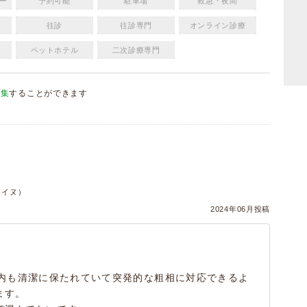
ー
予約可能
駐車場
救急・夜間
往診
往診専門
オンライン診療
ペットホテル
二次診療専門
編集
することができます
）
件・イヌ）
2024年06月投稿
内も清潔に保たれていて突発的な粗相に対応できるよ
ます。