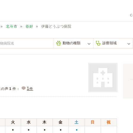
C
北斗市
谷好
伊藤どうぶつ病院
1
主の声
1
件：
件
火
水
木
金
土
日
祝
●
●
●
●
●