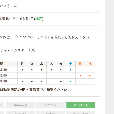
びょういん
北海道北斗市谷好3-5-17 (
地図
)
の際は、「Caloo(カルー) ペットを見た」とお伝え下さい。
ウサギ / ハムスター / 鳥
間
月
火
水
木
金
土
日
祝
12:30
●
●
●
●
●
●
13:00
●
●
19:30
●
●
●
●
●
は動物病院のHP・電話等でご確認ください。
ド
JAHA会員
アニコム
アイペット