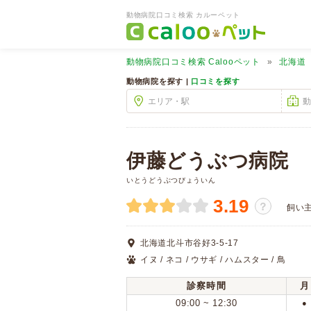
動物病院口コミ検索 カルーペット
動物病院口コミ検索
Calooペット
北海道
動物病院を探す |
口コミを探す
伊藤どうぶつ病院
いとうどうぶつびょういん
3.19
？
飼い
北海道北斗市谷好3-5-17
イヌ / ネコ / ウサギ / ハムスター / 鳥
診察時間
月
09:00 ~ 12:30
●