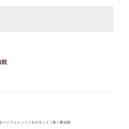
病院
スター / フェレット / モルモット / 鳥 / 爬虫類