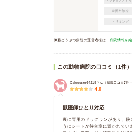
ペット&ファミリ
時間外診療
トリミング
伊藤どうぶつ病院の運営者様は、
病院情報を
この動物病院の口コミ（1件
Caloouser64218さん（掲載口コミ7
4.0
獣医師ひとり対応
裏に専用のドッグランがあり、院
うにシートが待合室に置かれてい