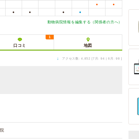
●
●
●
●
●
●
動物病院情報を編集する（関係者の方へ）
1
口コミ
地図
↓
アクセス数: 4,852 [7月: 94 | 6月: 98 ]
院