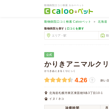
動物病院口コミ検索 カルーペット
動物病院口コミ検索
Calooペット
北海道
動物病院を探す |
口コミを探す
公式
かりきアニマルク
かりきあにまるくりにっく
4.26
？
飼い
北海道札幌市東区東苗穂9条3丁目10-1
イヌ / ネコ
診察時間
月