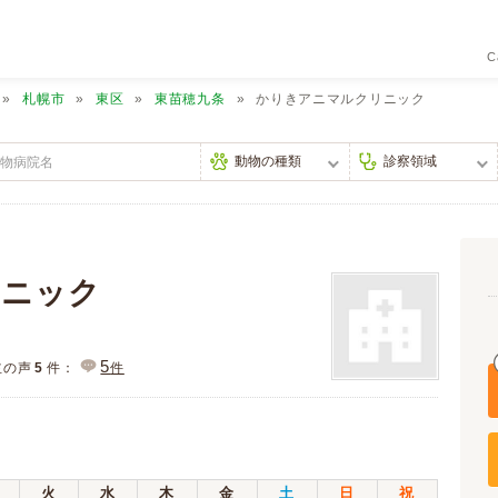
C
札幌市
東区
東苗穂九条
かりきアニマルクリニック
リニック
5
主の声
5
件：
件
火
水
木
金
土
日
祝