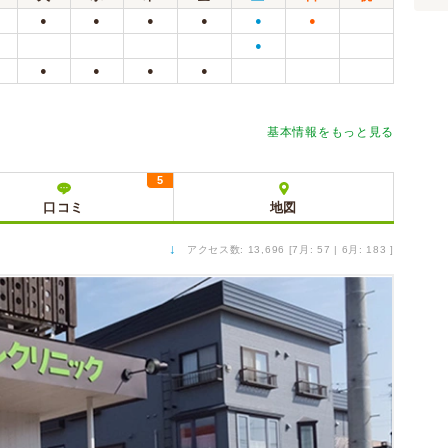
●
●
●
●
●
●
●
●
●
●
●
基本情報をもっと見る
5
口コミ
地図
↓
アクセス数: 13,696 [7月: 57 | 6月: 183 ]