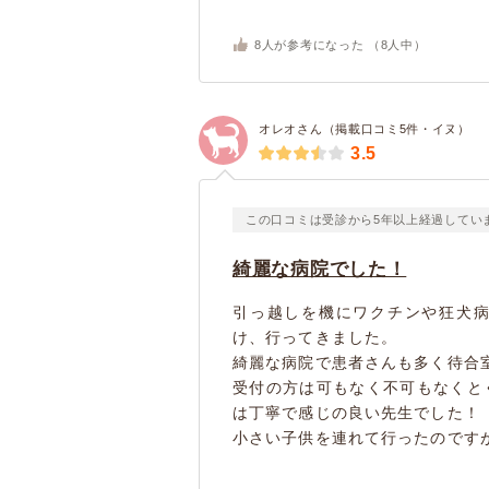
8
人が参考になった （
8
人中）
オレオさん（掲載口コミ5件・イヌ）
3.5
この口コミは受診から5年以上経過してい
綺麗な病院でした！
引っ越しを機にワクチンや狂犬
け、行ってきました。
綺麗な病院で患者さんも多く待合
受付の方は可もなく不可もなくと
は丁寧で感じの良い先生でした！
小さい子供を連れて行ったのですが.