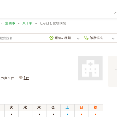
C
室蘭市
八丁平
たかはし動物病院
1
主の声
1
件：
件
火
水
木
金
土
日
祝
●
●
●
●
●
●