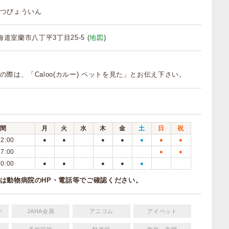
つびょういん
 北海道室蘭市八丁平3丁目25-5 (
地図
)
の際は、「Caloo(カルー) ペットを見た」とお伝え下さい。
間
月
火
水
木
金
土
日
祝
12:00
●
●
●
●
●
●
●
17:00
●
●
20:00
●
●
●
●
●
は動物病院のHP・電話等でご確認ください。
ド
JAHA会員
アニコム
アイペット