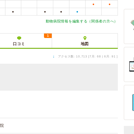
●
●
●
●
●
●
動物病院情報を編集する（関係者の方へ）
1
口コミ
地図
↓
アクセス数: 10,713 [7月: 68 | 6月: 91 ]
院