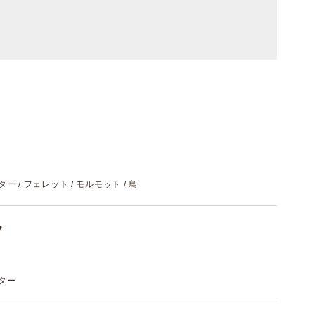
スター / フェレット / モルモット / 鳥
ク
スター