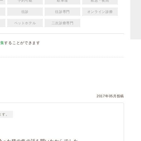
ー
予約可能
駐車場
救急・夜間
往診
往診専門
オンライン診療
ペットホテル
二次診療専門
編集
することができます
）
2017年05月投稿
ます。