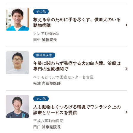
その他
救える命のために手を尽くす、供血犬のいる
動物病院
クレア動物病院
田中 誠悟院長
眼科系疾患
年齢に関わらず発症する犬の白内障。治療は
専門の医療機関で
ペテモどうぶつ医療センター名古屋
松浦 尚哉獣医師
その他
人も動物もくつろげる環境でワンランク上の
診療とサービスを提供
平成八事動物病院
田口 裕康副院長