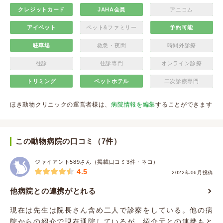
クレジットカード
JAHA会員
アニコム
アイペット
ペット&ファミリー
予約可能
駐車場
救急・夜間
時間外診療
往診
往診専門
オンライン診療
トリミング
ペットホテル
二次診療専門
ほき動物クリニックの運営者様は、
病院情報を編集
することができます
この動物病院の口コミ（7件）
ジャイアント589さん（掲載口コミ3件・ネコ）
4.5
2022年06月投稿
他病院との連携がとれる
現在は先生は院長さん含め二人で診察をしている。他の病
院からの紹介で現在通院しているが、紹介元との連携もと