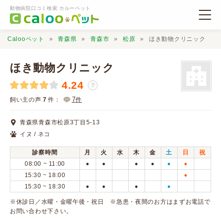
動物病院口コミ検索 カルーペット
Calooペット
青森県
青森市
松原
ほき動物クリニック
ほき動物クリニック
4.24
？
動物病院検索
7
飼い主の声
7
件：
件
青森県青森市松原3丁目5-13
口コミ検索
イヌ / ネコ
診察時間
月
火
水
木
金
土
日
祝
Calooペットとは？
08:00 ~ 11:00
●
●
●
●
●
●
15:30 ~ 18:00
●
15:30 ~ 18:30
●
●
●
●
口コミ投稿
※休診日／水曜・金曜午後・祝日 ※急患・夜間のお方はまずお電話で
お問い合わせ下さい。