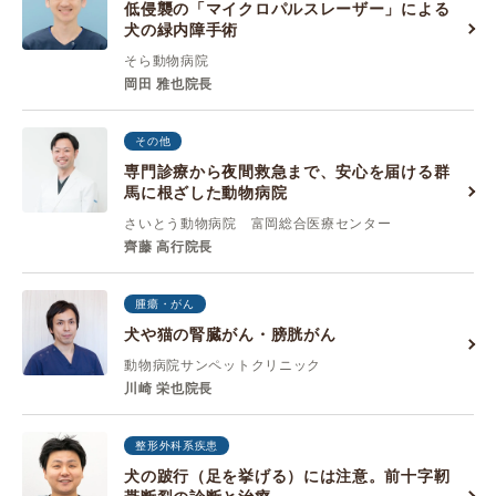
低侵襲の「マイクロパルスレーザー」による
犬の緑内障手術
そら動物病院
岡田 雅也院長
その他
専門診療から夜間救急まで、安心を届ける群
馬に根ざした動物病院
さいとう動物病院 富岡総合医療センター
齊藤 高行院長
腫瘍・がん
犬や猫の腎臓がん・膀胱がん
動物病院サンペットクリニック
川崎 栄也院長
整形外科系疾患
犬の跛行（足を挙げる）には注意。前十字靭