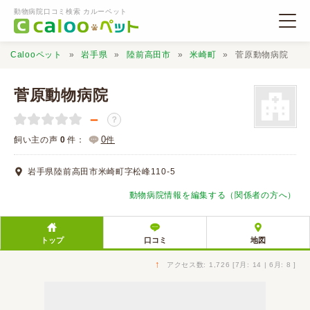
動物病院口コミ検索 カルーペット
Calooペット
岩手県
陸前高田市
米崎町
菅原動物病院
菅原動物病院
－
？
動物病院検索
0
飼い主の声
0
件：
件
岩手県陸前高田市米崎町字松峰110-5
口コミ検索
動物病院情報を編集する（関係者の方へ）
Calooペットとは？
トップ
口コミ
地図
口コミ投稿
↑
アクセス数: 1,726 [7月: 14 | 6月: 8 ]