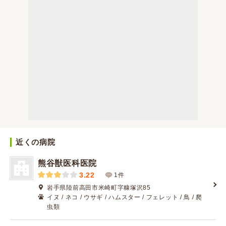
近くの病院
熊谷獣医科医院
3.22
1件
岩手県陸前高田市米崎町字糠塚沢85
イヌ / ネコ / ウサギ / ハムスター / フェレット / 鳥 / 爬
虫類