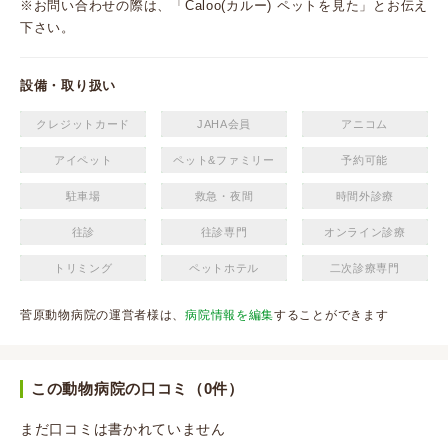
※お問い合わせの際は、「Caloo(カルー) ペットを見た」とお伝え
下さい。
設備・取り扱い
クレジットカード
JAHA会員
アニコム
アイペット
ペット&ファミリー
予約可能
駐車場
救急・夜間
時間外診療
往診
往診専門
オンライン診療
トリミング
ペットホテル
二次診療専門
菅原動物病院の運営者様は、
病院情報を編集
することができます
この動物病院の口コミ（0件）
まだ口コミは書かれていません