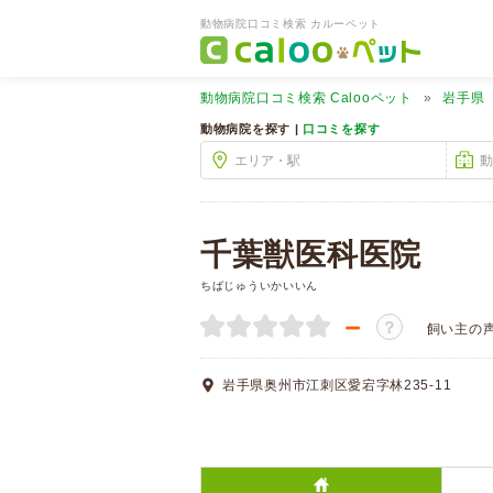
動物病院口コミ検索 カルーペット
動物病院口コミ検索
Calooペット
岩手県
動物病院を探す |
口コミを探す
千葉獣医科医院
ちばじゅういかいいん
－
？
飼い主の
岩手県奥州市江刺区愛宕字林235-11