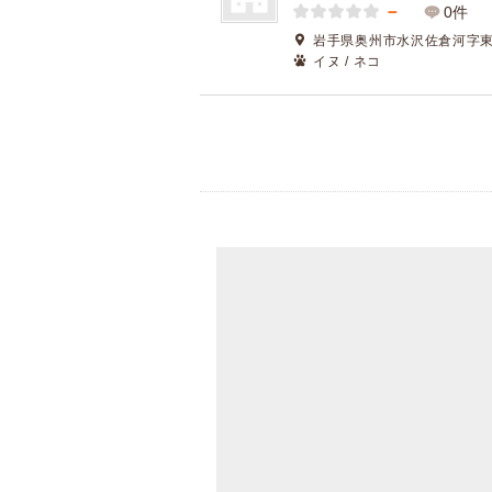
－
0件
岩手県奥州市水沢佐倉河字
イヌ / ネコ