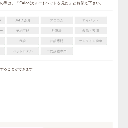
の際は、「Caloo(カルー) ペットを見た」とお伝え下さい。
ド
JAHA会員
アニコム
アイペット
ー
予約可能
駐車場
救急・夜間
往診
往診専門
オンライン診療
ペットホテル
二次診療専門
集
することができます
）