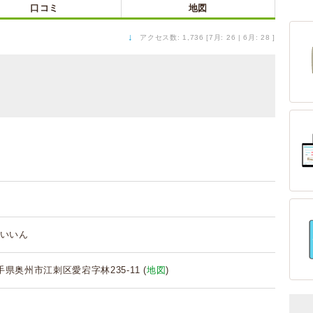
口コミ
地図
↓
アクセス数: 1,736 [7月: 26 | 6月: 28 ]
いいん
 岩手県奥州市江刺区愛宕字林235-11 (
地図
)