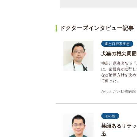
ドクターズインタビュー記事
歯と口腔系疾患
犬猫の根尖周囲
神奈川県海老名市「
は、歯髄炎が進行し
など治療方針を決め
て伺った。
かしわだい動物病院
その他
笑顔あるリラッ
る