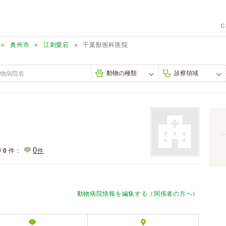
C
奥州市
江刺愛宕
千葉獣医科医院
0
声
0
件：
件
動物病院情報を編集する（関係者の方へ）