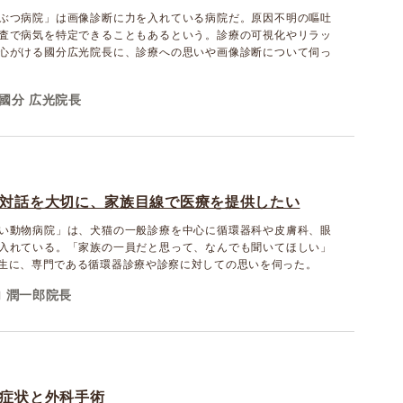
ぶつ病院」は画像診断に力を入れている病院だ。原因不明の嘔吐
査で病気を特定できることもあるという。診療の可視化やリラッ
心がける國分広光院長に、診療への思いや画像診断について伺っ
國分 広光院長
対話を大切に、家族目線で医療を提供したい
い動物病院」は、犬猫の一般診療を中心に循環器科や皮膚科、眼
入れている。「家族の一員だと思って、なんでも聞いてほしい」
生に、専門である循環器診療や診察に対しての思いを伺った。
 潤一郎院長
症状と外科手術