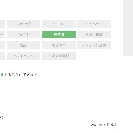
ド
JAHA会員
アニコム
アイペット
ー
予約可能
駐車場
救急・夜間
往診
往診専門
オンライン診療
ペットホテル
二次診療専門
編集
することができます
）
ヌ）
2021年09月投稿