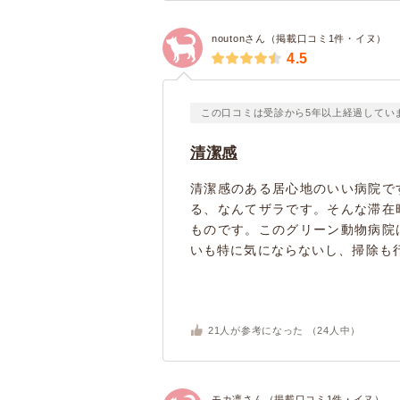
noutonさん（掲載口コミ1件・イヌ）
4.5
この口コミは受診から5年以上経過してい
清潔感
清潔感のある居心地のいい病院で
る、なんてザラです。そんな滞在
ものです。このグリーン動物病院
いも特に気にならないし、掃除も行
21
人が参考になった （
24
人中）
モカ凛さん（掲載口コミ1件・イヌ）