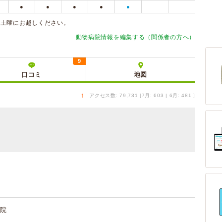
●
●
●
●
●
、土曜にお越しください。
動物病院情報を編集する（関係者の方へ）
9
口コミ
地図
↑
アクセス数: 79,731 [7月: 603 | 6月: 481 ]
院