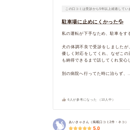
この口コミは受診から5年以上経過してい
駐車場に止めにくかった💦
私の運転が下手なため、駐車をす
犬の体調不良で受診をしましたが
優しく対応をしてくれ、なぜこの
も納得できるまで話してくれ安心
別の病院へ行ってた時に治らず、..
6
人が参考になった （
10
人中）
あいきゃさん（掲載口コミ2件・ネコ）
5.0