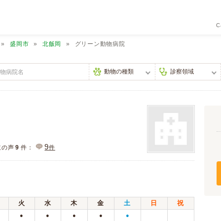
C
盛岡市
北飯岡
グリーン動物病院
9
主の声
9
件：
件
火
水
木
金
土
日
祝
●
●
●
●
●