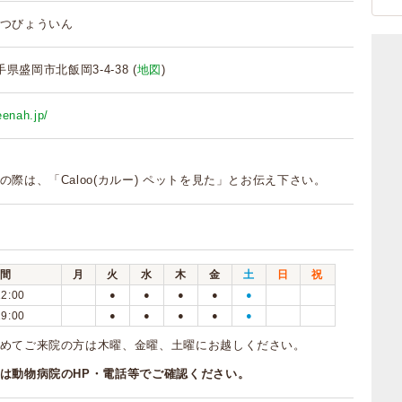
つびょういん
岩手県盛岡市北飯岡3-4-38 (
地図
)
eenah.jp/
の際は、「Caloo(カルー) ペットを見た」とお伝え下さい。
間
月
火
水
木
金
土
日
祝
12:00
●
●
●
●
●
19:00
●
●
●
●
●
めてご来院の方は木曜、金曜、土曜にお越しください。
は動物病院のHP・電話等でご確認ください。