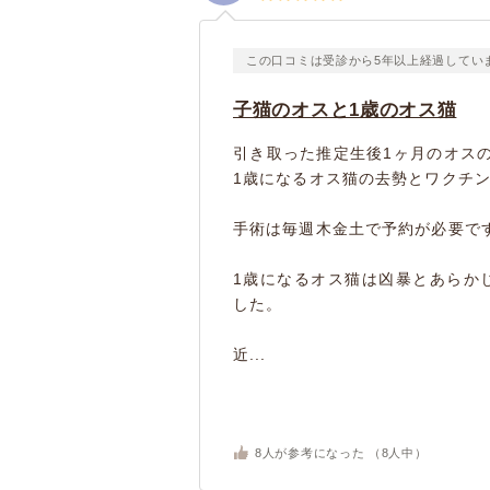
この口コミは受診から5年以上経過してい
子猫のオスと1歳のオス猫
引き取った推定生後1ヶ月のオスの
1歳になるオス猫の去勢とワクチン(
手術は毎週木金土で予約が必要で
1歳になるオス猫は凶暴とあらか
した。
近...
8
人が参考になった （
8
人中）