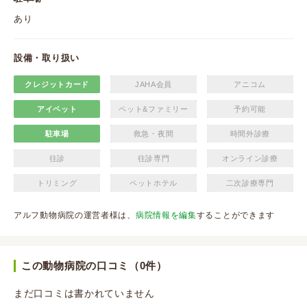
あり
設備・取り扱い
クレジットカード
JAHA会員
アニコム
アイペット
ペット&ファミリー
予約可能
駐車場
救急・夜間
時間外診療
往診
往診専門
オンライン診療
トリミング
ペットホテル
二次診療専門
アルフ動物病院の運営者様は、
病院情報を編集
することができます
この動物病院の口コミ（0件）
まだ口コミは書かれていません