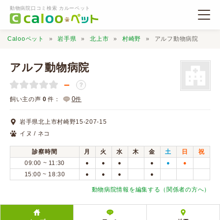
動物病院口コミ検索 カルーペット
Calooペット
岩手県
北上市
村崎野
アルフ動物病院
アルフ動物病院
－
？
動物病院検索
0
飼い主の声
0
件：
件
岩手県北上市村崎野15-207-15
口コミ検索
イヌ / ネコ
診察時間
月
火
水
木
金
土
日
祝
Calooペットとは？
09:00 ~ 11:30
●
●
●
●
●
●
15:00 ~ 18:30
●
●
●
●
口コミ投稿
動物病院情報を編集する（関係者の方へ）