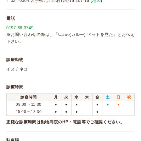
〒024-0004 岩手県北上市村崎野15-207-15 (
地図
)
電話
0197-66-3749
※お問い合わせの際は、「Caloo(カルー) ペットを見た」とお伝え
下さい。
診療動物
イヌ / ネコ
診療時間
診察時間
月
火
水
木
金
土
日
祝
09:00 ~ 11:30
●
●
●
●
●
●
15:00 ~ 18:30
●
●
●
●
正確な診療時間は動物病院のHP・電話等でご確認ください。
駐車場