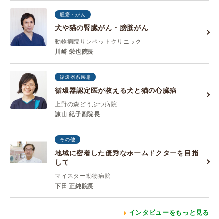
腫瘍・がん
犬や猫の腎臓がん・膀胱がん
動物病院サンペットクリニック
川崎 栄也院長
循環器系疾患
循環器認定医が教える犬と猫の心臓病
上野の森どうぶつ病院
諌山 紀子副院長
その他
地域に密着した優秀なホームドクターを目指
して
マイスター動物病院
下田 正純院長
インタビューをもっと見る