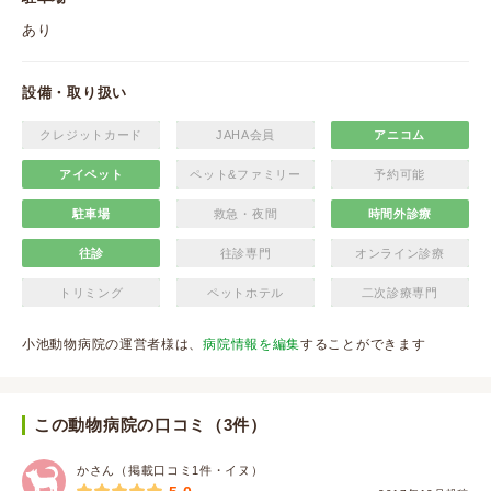
あり
設備・取り扱い
クレジットカード
JAHA会員
アニコム
アイペット
ペット&ファミリー
予約可能
駐車場
救急・夜間
時間外診療
往診
往診専門
オンライン診療
トリミング
ペットホテル
二次診療専門
小池動物病院の運営者様は、
病院情報を編集
することができます
この動物病院の口コミ（3件）
かさん（掲載口コミ1件・イヌ）