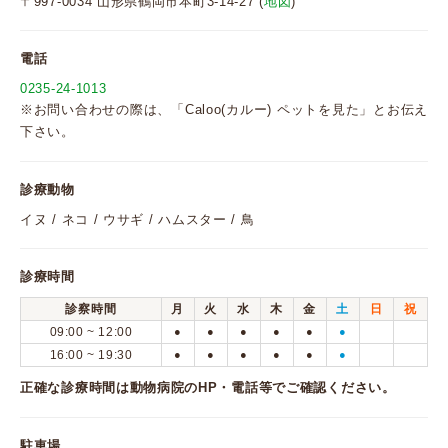
〒997-0034 山形県鶴岡市本町3-14-27 (
地図
)
電話
0235-24-1013
※お問い合わせの際は、「Caloo(カルー) ペットを見た」とお伝え
下さい。
診療動物
イヌ / ネコ / ウサギ / ハムスター / 鳥
診療時間
診察時間
月
火
水
木
金
土
日
祝
09:00 ~ 12:00
●
●
●
●
●
●
16:00 ~ 19:30
●
●
●
●
●
●
正確な診療時間は動物病院のHP・電話等でご確認ください。
駐車場