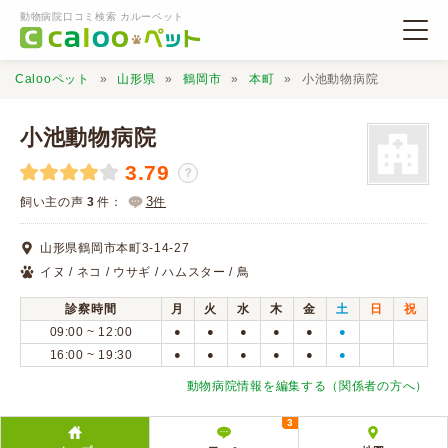
動物病院口コミ検索 カルーペット
Calooペット
山形県
鶴岡市
本町
小池動物病院
小池動物病院
3.79
？
動物病院検索
3
飼い主の声
3
件：
件
山形県鶴岡市本町3-14-27
口コミ検索
イヌ / ネコ / ウサギ / ハムスター / 鳥
診察時間
月
火
水
木
金
土
日
祝
Calooペットとは？
09:00 ~ 12:00
●
●
●
●
●
●
16:00 ~ 19:30
●
●
●
●
●
●
口コミ投稿
動物病院情報を編集する（関係者の方へ）
3