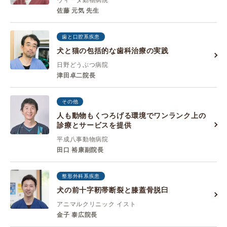
ヴィータ動物病院
佐藤 元気 先生
歯と口腔系疾患
犬と猫の包括的な歯科治療の実践
日野どうぶつ病院
津田卓二院長
その他
人も動物もくつろげる環境でワンランク上の
診療とサービスを提供
平成八事動物病院
田口 裕康副院長
整形外科系疾患
犬の前十字靭帯断裂と膝蓋骨脱臼
アニマルクリニック イスト
金子 泰広院長