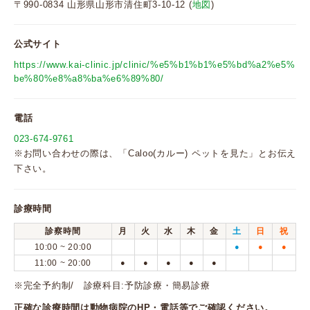
〒990-0834 山形県山形市清住町3-10-12 (
地図
)
公式サイト
https://www.kai-clinic.jp/clinic/%e5%b1%b1%e5%bd%a2%e5%
be%80%e8%a8%ba%e6%89%80/
電話
023-674-9761
※お問い合わせの際は、「Caloo(カルー) ペットを見た」とお伝え
下さい。
診療時間
診察時間
月
火
水
木
金
土
日
祝
10:00 ~ 20:00
●
●
●
11:00 ~ 20:00
●
●
●
●
●
※完全予約制/ 診療科目:予防診療・簡易診療
正確な診療時間は動物病院のHP・電話等でご確認ください。