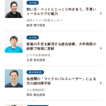
その他
飼い主・ペットとじっくり向き合う。手厚い
トータルケアが魅力
蒲田どうぶつ医療センター
綾部 博行院長
その他
家族の不安を解消する総合診療。大学病院の
経験で地域に貢献
ひろ中央動物病院
玉原 智史院長
眼科系疾患
低侵襲の「マイクロパルスレーザー」による
犬の緑内障手術
そら動物病院
岡田 雅也院長