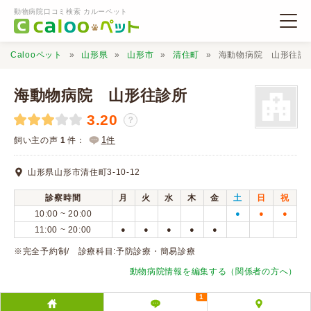
動物病院口コミ検索 カルーペット
Calooペット
山形県
山形市
清住町
海動物病院 山形往診
海動物病院 山形往診所
3.20
？
動物病院検索
1
飼い主の声
1
件：
件
山形県山形市清住町3-10-12
口コミ検索
診察時間
月
火
水
木
金
土
日
祝
10:00 ~ 20:00
●
●
●
Calooペットとは？
11:00 ~ 20:00
●
●
●
●
●
※完全予約制/ 診療科目:予防診療・簡易診療
口コミ投稿
動物病院情報を編集する（関係者の方へ）
1