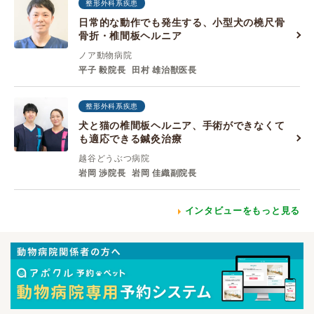
整形外科系疾患
日常的な動作でも発生する、小型犬の橈尺骨
骨折・椎間板ヘルニア
ノア動物病院
平子 毅院長
田村 雄治獣医長
整形外科系疾患
犬と猫の椎間板ヘルニア、手術ができなくて
も適応できる鍼灸治療
越谷どうぶつ病院
岩岡 渉院長
岩岡 佳織副院長
インタビューをもっと見る