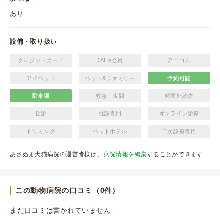
あり
設備・取り扱い
クレジットカード
JAHA会員
アニコム
アイペット
ペット&ファミリー
予約可能
駐車場
救急・夜間
時間外診療
往診
往診専門
オンライン診療
トリミング
ペットホテル
二次診療専門
あさぬま犬猫病院の運営者様は、
病院情報を編集
することができます
この動物病院の口コミ（0件）
まだ口コミは書かれていません