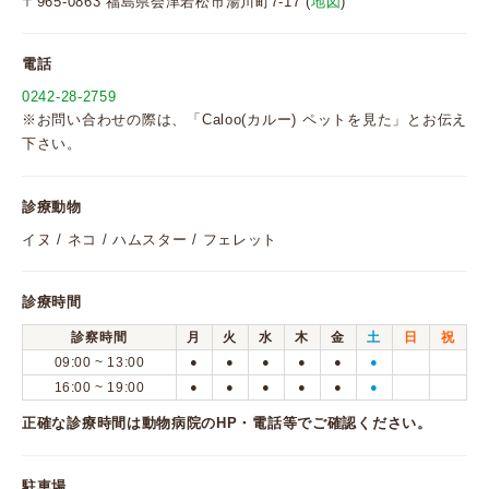
〒965-0863 福島県会津若松市湯川町7-17 (
地図
)
電話
0242-28-2759
※お問い合わせの際は、「Caloo(カルー) ペットを見た」とお伝え
下さい。
診療動物
イヌ / ネコ / ハムスター / フェレット
診療時間
診察時間
月
火
水
木
金
土
日
祝
09:00 ~ 13:00
●
●
●
●
●
●
16:00 ~ 19:00
●
●
●
●
●
●
正確な診療時間は動物病院のHP・電話等でご確認ください。
駐車場