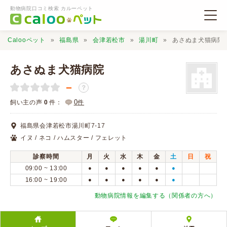
動物病院口コミ検索 カルーペット
Calooペット
福島県
会津若松市
湯川町
あさぬま犬猫病院
あさぬま犬猫病院
－
？
動物病院検索
0
飼い主の声
0
件：
件
福島県会津若松市湯川町7-17
口コミ検索
イヌ / ネコ / ハムスター / フェレット
診察時間
月
火
水
木
金
土
日
祝
Calooペットとは？
09:00 ~ 13:00
●
●
●
●
●
●
16:00 ~ 19:00
●
●
●
●
●
●
口コミ投稿
動物病院情報を編集する（関係者の方へ）