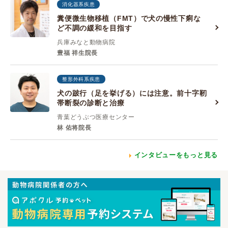
消化器系疾患
糞便微生物移植（FMT）で犬の慢性下痢な
ど不調の緩和を目指す
兵庫みなと動物病院
豊福 祥生院長
整形外科系疾患
犬の跛行（足を挙げる）には注意。前十字靭
帯断裂の診断と治療
青葉どうぶつ医療センター
林 佑将院長
インタビューをもっと見る