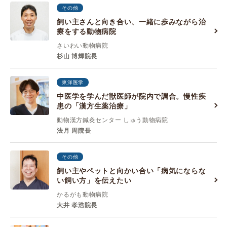
その他
飼い主さんと向き合い、一緒に歩みながら治
療をする動物病院
さいわい動物病院
杉山 博輝院長
東洋医学
中医学を学んだ獣医師が院内で調合。慢性疾
患の「漢方生薬治療」
動物漢方鍼灸センター しゅう動物病院
法月 周院長
その他
飼い主やペットと向かい合い「病気にならな
い飼い方」を伝えたい
かるがも動物病院
大井 孝浩院長