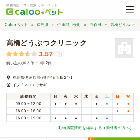
動物病院口コミ検索 カルーペット
Calooペット
福島県
伊達郡川俣町
五百田
高橋どうぶつク
高橋どうぶつクリニック
3.57
？
動物病院検索
2
飼い主の声
2
件：
件
福島県伊達郡川俣町字五百田24-1
口コミ検索
イヌ / ネコ / ウサギ
診察時間
月
火
水
木
金
土
日
祝
Calooペットとは？
09:00 ~ 12:00
●
●
●
●
●
●
●
16:00 ~ 18:00
●
●
16:00 ~ 19:00
●
●
●
●
●
口コミ投稿
動物病院情報を編集する（関係者の方へ）
2