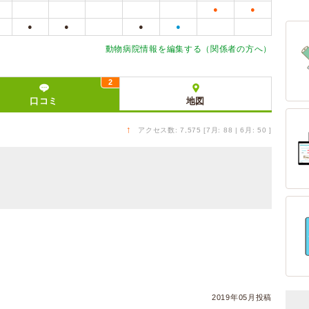
●
●
●
●
●
●
動物病院情報を編集する（関係者の方へ）
2
口コミ
地図
↑
アクセス数: 7,575 [7月: 88 | 6月: 50 ]
2019年05月投稿