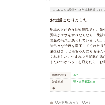
この口コミは受診から5年以上経過してい
お世話になりました
地域の方が通う動物病院です。先
愛猫がエサを食べなくなり、受診
腎臓の病気が悪化していました。
は色々な治療を提案してくれたり
治療はきっと猫ちゃんにも苦痛だ
くれました。生まれつき腎臓が悪
またいつかペットを迎えたら、お
動物の種類
ネコ
診療領域
腎・泌尿器系疾患
薬
-
7
人が参考になった （
7
人中）