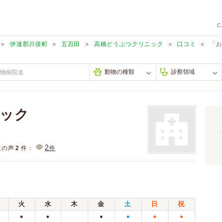
C
伊達郡川俣町
五百田
高橋どうぶつクリニック
口コミ
「
ック
2
主の声
2
件：
件
火
水
木
金
土
日
祝
●
●
●
●
●
●