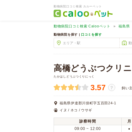
動物病院口コミ検索 カルーペット
動物病院口コミ検索
Calooペット
福島県
動物病院を探す |
口コミを探す
高橋どうぶつクリニ
たかはしどうぶつくりにっく
3.57
？
飼い
福島県伊達郡川俣町字五百田24-1
イヌ / ネコ / ウサギ
診察時間
月
09:00 ~ 12:00
●