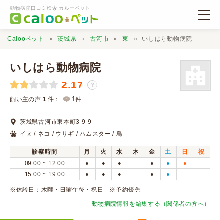
動物病院口コミ検索 カルーペット
Calooペット
茨城県
古河市
東
いしはら動物病院
いしはら動物病院
2.17
？
動物病院検索
1
飼い主の声
1
件：
件
茨城県古河市東本町3-9-9
口コミ検索
イヌ / ネコ / ウサギ / ハムスター / 鳥
診察時間
月
火
水
木
金
土
日
祝
Calooペットとは？
09:00 ~ 12:00
●
●
●
●
●
●
15:00 ~ 19:00
●
●
●
●
●
口コミ投稿
※休診日：木曜・日曜午後・祝日 ※予約優先
動物病院情報を編集する（関係者の方へ）