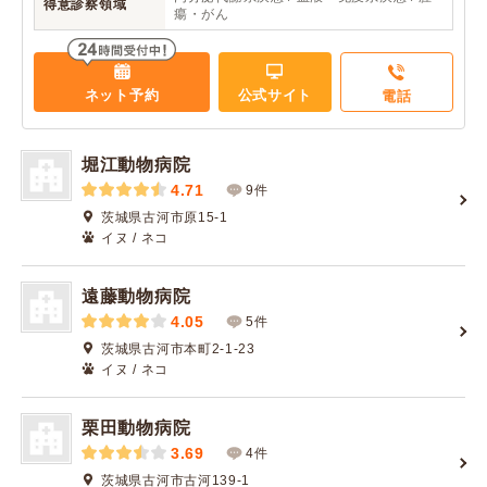
得意診察領域
瘍・がん
ネット予約
公式サイト
電話
堀江動物病院
4.71
9件
茨城県古河市原15-1
イヌ / ネコ
遠藤動物病院
4.05
5件
茨城県古河市本町2-1-23
イヌ / ネコ
栗田動物病院
3.69
4件
茨城県古河市古河139-1