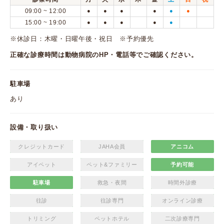
09:00 ~ 12:00
●
●
●
●
●
●
15:00 ~ 19:00
●
●
●
●
●
※休診日：木曜・日曜午後・祝日 ※予約優先
正確な診療時間は動物病院のHP・電話等でご確認ください。
駐車場
あり
設備・取り扱い
クレジットカード
JAHA会員
アニコム
アイペット
ペット&ファミリー
予約可能
駐車場
救急・夜間
時間外診療
往診
往診専門
オンライン診療
トリミング
ペットホテル
二次診療専門