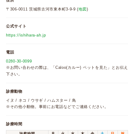
住所
〒306-0011 茨城県古河市東本町3-9-9 (
地図
)
公式サイト
https://ishihara-ah.jp
電話
0280-30-0099
※お問い合わせの際は、「Caloo(カルー) ペットを見た」とお伝え
下さい。
診療動物
イヌ / ネコ / ウサギ / ハムスター / 鳥
※その他小動物。事前にお電話などでご連絡ください。
診療時間
診察時間
月
火
水
木
金
土
日
祝