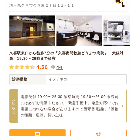
埼玉県久喜市久喜東２丁目１１−１１
久喜駅東口から徒歩7分の『久喜夜間救急どうぶつ病院』、犬猫対
象、19:30～26時まで診察
4.50
4
件
診察動物
イヌ / ネコ
電話受付 19:00〜25:30 診察時間 19:30〜26:00 来院前
お
には必ずお電話ください。 緊急手術中、急患対応中でお
知
ら
電話に出れない場合がありますので留守番電話に『動物
せ
の種類、症状、飼い主様...