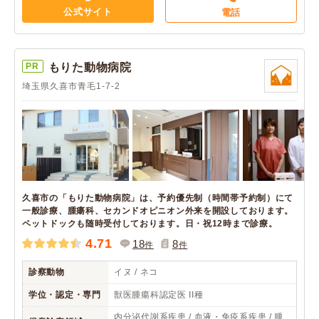
公式サイト
電話
PR
もりた動物病院
埼玉県久喜市青毛1-7-2
久喜市の「もりた動物病院」は、予約優先制（時間帯予約制）にて
一般診療、腫瘍科、セカンドオピニオン外来を開設しております。
ペットドックも随時受付しております。日・祝12時まで診療。
4.71
18
8
件
件
診察動物
イヌ / ネコ
学位・認定・専門
獣医腫瘍科認定医 II種
内分泌代謝系疾患 / 血液・免疫系疾患 / 腫