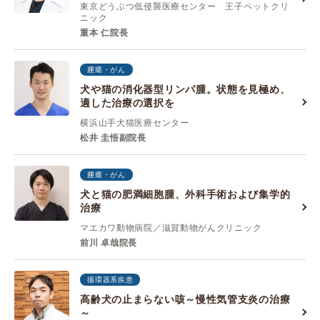
東京どうぶつ低侵襲医療センター 王子ペットクリ
ニック
重本 仁院長
腫瘍・がん
犬や猫の消化器型リンパ腫。状態を見極め、
適した治療の選択を
横浜山手犬猫医療センター
松井 圭悟副院長
腫瘍・がん
犬と猫の肥満細胞腫、外科手術および集学的
治療
マエカワ動物病院／滋賀動物がんクリニック
前川 卓哉院長
循環器系疾患
高齢犬の止まらない咳～慢性気管支炎の治療
～