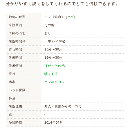
分かりやすく説明をしてくれるのでとても信頼できます。
動物の種類
イヌ
《純血》 (
パグ
)
来院目的
その他
予約の有無
あり
来院時間帯
日中 (9-18時)
待ち時間
15分〜30分
診療時間
15分〜30分
診療領域
けが・その他
症状
咳をする
病名
ケンネルコフ
ペット保険
-
料金
-
来院理由
知人・親族からの口コミ
薬
-
受診時期
2014年04月