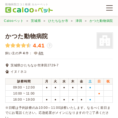
動物病院口コミ検索 カルーペット
Calooペット
茨城県
ひたちなか市
津田
かつた動物病院
かつた動物病院
4.41
？
動物病院検索
4
飼い主の声
4
件：
件
茨城県ひたちなか市津田2729-7
口コミ検索
イヌ / ネコ
診察時間
月
火
水
木
金
土
日
祝
Calooペットとは？
09:00 ~ 12:00
●
●
●
●
●
●
10:00 ~ 11:00
●
16:00 ~ 19:00
●
●
●
●
●
●
口コミ投稿
※日曜は予約診療のみ10:00～11:00診察いたします。なるべく前日ま
でにお電話ください。応急処置がメインになりますのでご了承くださ
い。