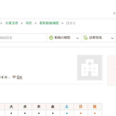
C
小美玉市
与沢
君島動物病院
口コミ
0
声
0
件：
件
火
水
木
金
土
日
祝
●
●
●
●
●
●
●