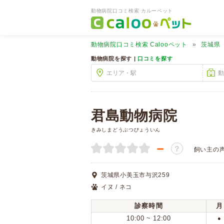
動物病院口コミ検索 カルーペット
動物病院口コミ検索
Calooペット
茨城県
動物病院を探す |
口コミを探す
君島動物病院
きみしまどうぶつびょういん
－
？
飼い主の
茨城県小美玉市与沢259
イヌ / ネコ
診察時間
月
10:00 ~ 12:00
●