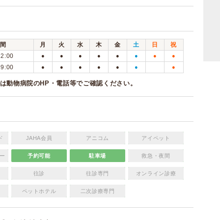
間
月
火
水
木
金
土
日
祝
12:00
●
●
●
●
●
●
●
●
19:00
●
●
●
●
●
●
●
は動物病院のHP・電話等でご確認ください。
ド
JAHA会員
アニコム
アイペット
ー
予約可能
駐車場
救急・夜間
往診
往診専門
オンライン診療
ペットホテル
二次診療専門