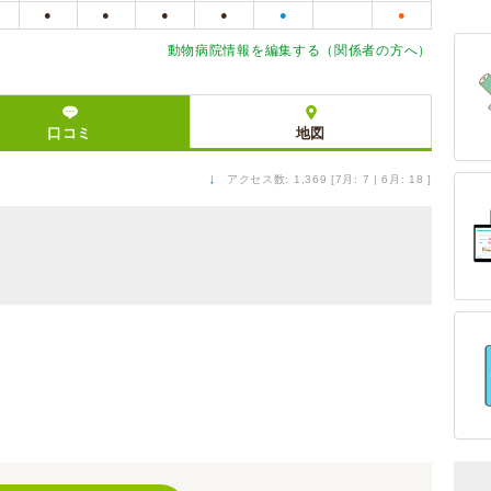
●
●
●
●
●
●
動物病院情報を編集する（関係者の方へ）
口コミ
地図
↓
アクセス数: 1,369 [7月: 7 | 6月: 18 ]
）