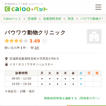
動物病院口コミ検索 カルーペット
Calooペット
茨城県
稲敷郡阿見町
阿見
バウワウ動物クリ
バウワウ動物クリニック
3.49
？
動物病院検索
1
飼い主の声
1
件：
件
茨城県稲敷郡阿見町大字阿見4788-6
口コミ検索
イヌ / ネコ / ウサギ / ハムスター
診察時間
月
火
水
木
金
土
日
祝
Calooペットとは？
09:00 ~ 12:00
●
●
●
●
●
●
15:00 ~ 18:30
●
●
●
●
●
●
口コミ投稿
※休診日：日曜・祝日
動物病院情報を編集する（関係者の方へ）