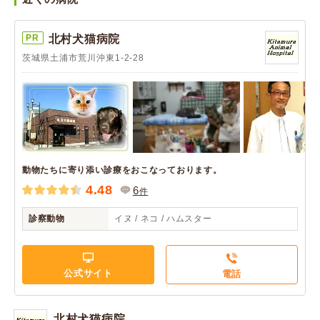
PR
北村犬猫病院
茨城県土浦市荒川沖東1-2-28
動物たちに寄り添い診療をおこなっております。
4.48
6
件
診察動物
イヌ / ネコ / ハムスター
公式サイト
電話
北村犬猫病院