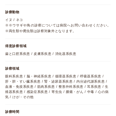
診療動物
イヌ / ネコ
※※ウサギや鳥の診察については病院へお問い合わせください。
※両生類や爬虫類は診察対象外となります。
得意診察領域
歯と口腔系疾患 / 皮膚系疾患 / 消化器系疾患
診察領域
眼科系疾患 / 脳・神経系疾患 / 循環器系疾患 / 呼吸器系疾患 /
肝・胆・すい臓系疾患 / 腎・泌尿器系疾患 / 内分泌代謝系疾患 /
血液・免疫系疾患 / 筋肉系疾患 / 整形外科系疾患 / 耳系疾患 / 生
殖器系疾患 / 感染症系疾患 / 寄生虫 / 腫瘍・がん / 中毒 / 心の病
気 / けが・その他
診療時間