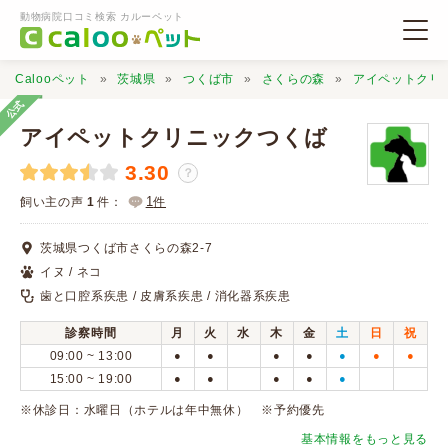
動物病院口コミ検索 カルーペット
Calooペット
茨城県
つくば市
さくらの森
アイペットクリ
公式
アイペットクリニックつくば
3.30
？
動物病院検索
1
飼い主の声
1
件：
件
茨城県つくば市さくらの森2-7
口コミ検索
イヌ / ネコ
歯と口腔系疾患 / 皮膚系疾患 / 消化器系疾患
Calooペットとは？
診察時間
月
火
水
木
金
土
日
祝
09:00 ~ 13:00
●
●
●
●
●
●
●
口コミ投稿
15:00 ~ 19:00
●
●
●
●
●
※休診日：水曜日（ホテルは年中無休） ※予約優先
基本情報をもっと見る