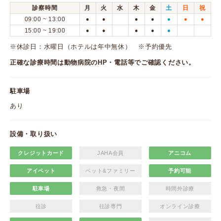
診察時間
月
火
水
木
金
土
日
祝
09:00 ~ 13:00
●
●
●
●
●
●
●
15:00 ~ 19:00
●
●
●
●
●
※休診日：水曜日（ホテルは年中無休） ※予約優先
正確な診療時間は動物病院のHP・電話等でご確認ください。
駐車場
あり
設備・取り扱い
クレジットカード
JAHA会員
アニコム
アイペット
ペット&ファミリー
予約可能
駐車場
救急・夜間
時間外診療
往診
往診専門
オンライン診療