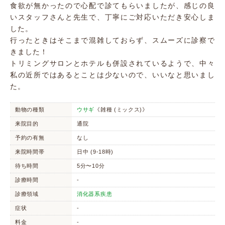
食欲が無かったので心配で診てもらいましたが、感じの良
いスタッフさんと先生で、丁寧にご対応いただき安心しま
した。
行ったときはそこまで混雑しておらず、スムーズに診察で
きました！
トリミングサロンとホテルも併設されているようで、中々
私の近所ではあるとことは少ないので、いいなと思いまし
た。
動物の種類
ウサギ
《雑種 (ミックス)》
来院目的
通院
予約の有無
なし
来院時間帯
日中 (9-18時)
待ち時間
5分〜10分
診療時間
-
診療領域
消化器系疾患
症状
-
料金
-