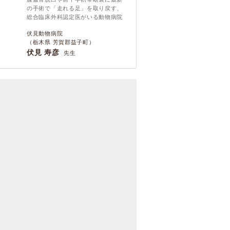
の手術で「走れる足」を取り戻す、
総合臨床外科認定医がいる動物病院
伏見動物病院
（栃木県 芳賀郡益子町）
伏見 寿彦
先生