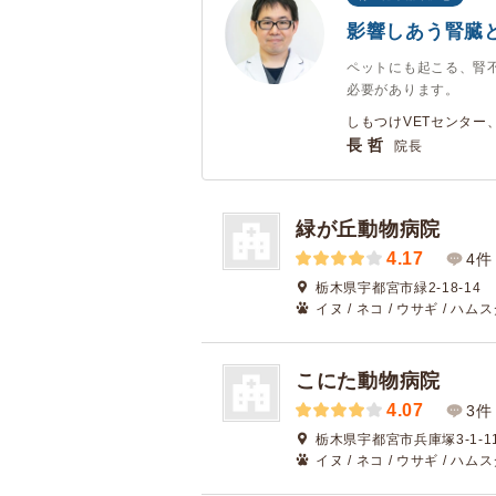
影響しあう腎臓
ペットにも起こる、腎
必要があります。
しもつけVETセンター
長 哲
院長
緑が丘動物病院
4.17
4件
栃木県宇都宮市緑2-18-14
イヌ / ネコ / ウサギ / ハム
こにた動物病院
4.07
3件
栃木県宇都宮市兵庫塚3-1-1
イヌ / ネコ / ウサギ / ハム