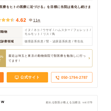
医療をヒトの医療に近づける」を目標に当院は進化し続けま
4.62
11
件
イヌ / ネコ / ウサギ / ハムスター / フェレット /
察動物
モルモット / リス / 鳥
意診察領域
循環器系疾患 / 腎・泌尿器系疾患 / 寄生虫
最近は埼玉と東京の動物病院で獣医療を勉強しに行っ
知ら
せ
てます！
公式サイト
050-1794-2787
頼れる獣医が教える治療法 vol.078