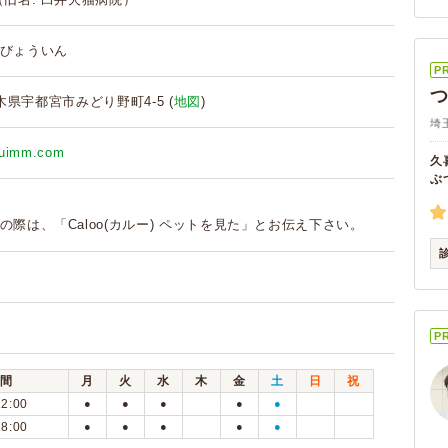
びょういん
P
 栃木県宇都宮市みどり野町4-5 (
地図
)
埼
suimm.com
久
ぶ
の際は、「Caloo(カルー) ペットを見た」とお伝え下さい。
P
間
月
火
水
木
金
土
日
祝
12:00
●
●
●
●
●
18:00
●
●
●
●
●