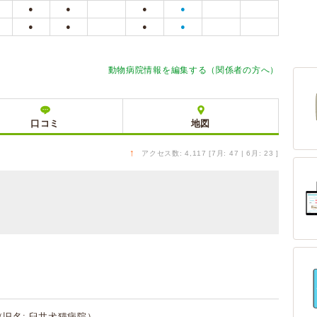
●
●
●
●
●
●
●
●
動物病院情報を編集する（関係者の方へ）
口コミ
地図
↑
アクセス数: 4,117 [7月: 47 | 6月: 23 ]
（旧名: 臼井犬猫病院）