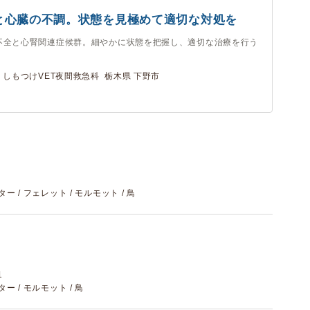
と心臓の不調。状態を見極めて適切な対処を
不全と心腎関連症候群。細やかに状態を把握し、適切な治療を行う
、しもつけVET夜間救急科 栃木県 下野市
スター / フェレット / モルモット / 鳥
1
スター / モルモット / 鳥