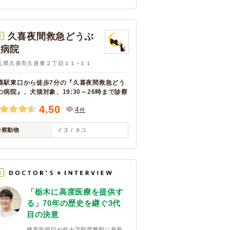
久喜夜間救急どうぶ
R
つ病院
玉県久喜市久喜東２丁目１１−１１
喜駅東口から徒歩7分の『久喜夜間救急どう
つ病院』、犬猫対象、19:30～26時まで診察
4.50
4
件
診察動物
イヌ / ネコ
R
「栃木に高度医療を提供す
る」70年の歴史を継ぐ3代
目の決意
膝蓋骨脱臼や前十字靭帯断裂に最新