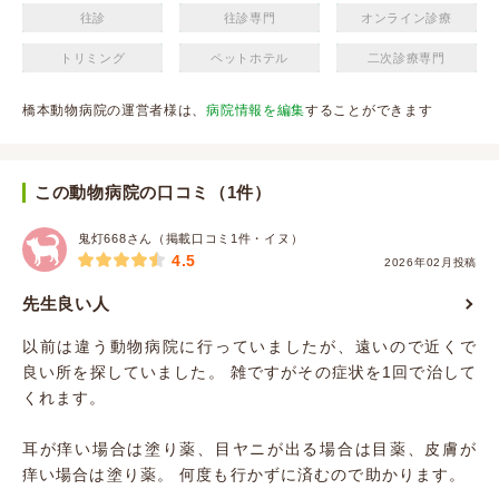
往診
往診専門
オンライン診療
トリミング
ペットホテル
二次診療専門
橋本動物病院の運営者様は、
病院情報を編集
することができます
この動物病院の口コミ（1件）
鬼灯668さん（掲載口コミ1件・イヌ）
4.5
2026年02月投稿
先生良い人
以前は違う動物病院に行っていましたが、遠いので近くで
良い所を探していました。 雑ですがその症状を1回で治して
くれます。
耳が痒い場合は塗り薬、目ヤニが出る場合は目薬、皮膚が
痒い場合は塗り薬。 何度も行かずに済むので助かります。