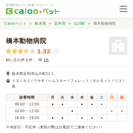
動物病院口コミ検索 カルーペット
Calooペット
栃木県
足利市
山川町
橋本動物病院
橋本動物病院
3.33
？
動物病院検索
1
飼い主の声
1
件：
件
栃木県足利市山川町21-1
口コミ検索
イヌ / ネコ / ウサギ / ハムスター / フェレット / モルモット / リス /
鳥
Calooペットとは？
診察時間
月
火
水
木
金
土
日
祝
09:00 ~ 12:00
●
●
●
●
●
10:00 ~ 12:00
●
●
●
口コミ投稿
16:00 ~ 19:00
●
●
●
●
●
※休診日：不定休（来院の際はお電話でご連絡ください）