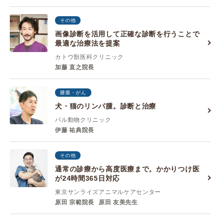
その他
画像診断を活用して正確な診断を行うことで
最適な治療法を提案
カトウ獣医科クリニック
加藤 直之院長
腫瘍・がん
犬・猫のリンパ腫。診断と治療
パル動物クリニック
伊藤 祐典院長
その他
通常の診療から高度医療まで。かかりつけ医
が24時間365日対応
東京サンライズアニマルケアセンター
原田 宗範院長
原田 友美先生