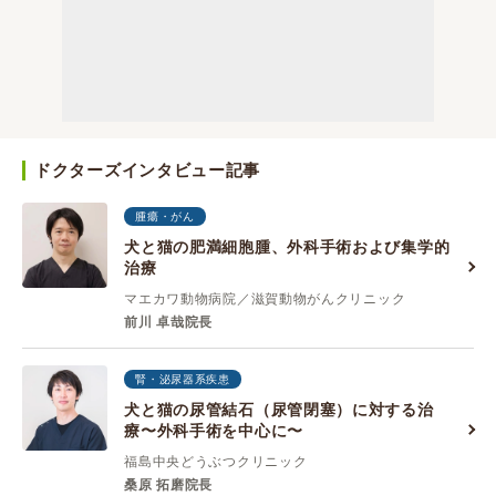
ドクターズインタビュー記事
腫瘍・がん
犬と猫の肥満細胞腫、外科手術および集学的
治療
マエカワ動物病院／滋賀動物がんクリニック
前川 卓哉院長
腎・泌尿器系疾患
犬と猫の尿管結石（尿管閉塞）に対する治
療〜外科手術を中心に〜
福島中央どうぶつクリニック
桑原 拓磨院長