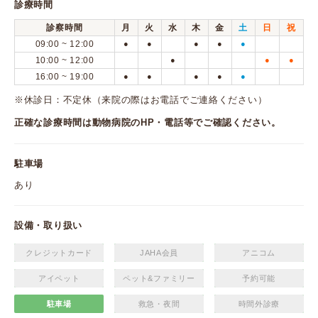
診療時間
診察時間
月
火
水
木
金
土
日
祝
09:00 ~ 12:00
●
●
●
●
●
10:00 ~ 12:00
●
●
●
16:00 ~ 19:00
●
●
●
●
●
※休診日：不定休（来院の際はお電話でご連絡ください）
正確な診療時間は動物病院のHP・電話等でご確認ください。
駐車場
あり
設備・取り扱い
クレジットカード
JAHA会員
アニコム
アイペット
ペット&ファミリー
予約可能
駐車場
救急・夜間
時間外診療