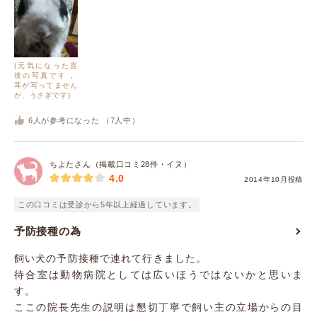
(元気になった直
後の写真です 。
耳が写ってません
が、うさぎです)
6
人が参考になった （
7
人中）
ちよたさん（掲載口コミ28件・イヌ）
4.0
2014年10月投稿
この口コミは受診から5年以上経過しています。
予防接種の為
飼い犬の予防接種で連れて行きました。
待合室は動物病院としては広いほうではないかと思いま
す。
ここの院長先生の説明は懇切丁寧で飼い主の立場からの目