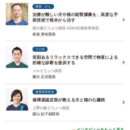
腫瘍・がん
治療が難しい犬や猫の副腎腫瘍を、高度な手
術技術で根本から治す
緑の森どうぶつ病院 AZem札幌発寒病院
柘植 勇祐院長
その他
笑顔あるリラックスできる空間で検査による
的確な診断を提供する
メルどうぶつ病院
國分 広光院長
循環器系疾患
循環器認定医が教える犬と猫の心臓病
上野の森どうぶつ病院
諌山 紀子副院長
インタビューをもっと見る