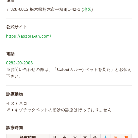
住所
〒328-0012 栃木県栃木市平柳町1-42-1 (
地図
)
公式サイト
https://aozora-ah.com/
電話
0282-20-2003
※お問い合わせの際は、「Caloo(カルー) ペットを見た」とお伝え
下さい。
診療動物
イヌ / ネコ
※エキゾチックペットの初診の診療は行っておりません
診療時間
診察時間
月
火
水
木
金
土
日
祝