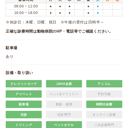
09:00 ~ 12:00
●
●
●
●
●
16:00 ~ 18:00
●
●
●
●
●
※休診日：木曜、日曜、祝日 ※午後の受付は15時半～
正確な診療時間は動物病院のHP・電話等でご確認ください。
駐車場
あり
設備・取り扱い
クレジットカード
JAHA会員
アニコム
アイペット
ペット&ファミリー
予約可能
駐車場
救急・夜間
時間外診療
往診
往診専門
オンライン診療
トリミング
ペットホテル
二次診療専門