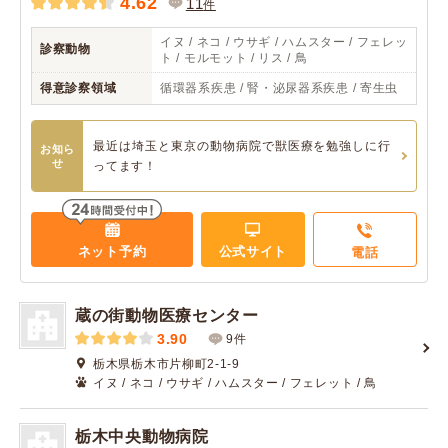
4.62
11
件
イヌ / ネコ / ウサギ / ハムスター / フェレッ
診察動物
ト / モルモット / リス / 鳥
得意診察領域
循環器系疾患 / 腎・泌尿器系疾患 / 寄生虫
最近は埼玉と東京の動物病院で獣医療を勉強しに行
お知ら
せ
ってます！
ネット予約
公式サイト
電話
蔵の街動物医療センター
3.90
9件
栃木県栃木市片柳町2-1-9
イヌ / ネコ / ウサギ / ハムスター / フェレット / 鳥
栃木中央動物病院