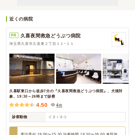
近くの病院
PR
久喜夜間救急どうぶつ病院
埼玉県久喜市久喜東２丁目１１−１１
久喜駅東口から徒歩7分の『久喜夜間救急どうぶつ病院』、犬猫対
象、19:30～26時まで診察
4.50
4
件
診察動物
イヌ / ネコ
電話受付 19:00〜25:30 診察時間 19:30〜26:00 来院前