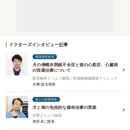
ドクターズインタビュー記事
循環器系疾患
犬の僧帽弁閉鎖不全症と猫の心筋症、心臓病
の投薬治療について
荻窪桃井どうぶつ病院／杉並動物循環器クリニック
木﨑 皓太院長
歯と口腔系疾患
犬と猫の包括的な歯科治療の実践
日野どうぶつ病院
津田卓二院長