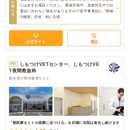
お
には必ずお電話ください。 緊急手術中、急患対応中でお
知
ら
電話に出れない場合がありますので留守番電話に『動物
せ
の種類、症状、飼い主様...
公式サイト
電話
PR
しもつけVETセンター、しもつけVE
T夜間救急科
栃木県下野市駅東5-2-1
「獣医療をヒトの医療に近づける」を目標に当院は進化し続けます