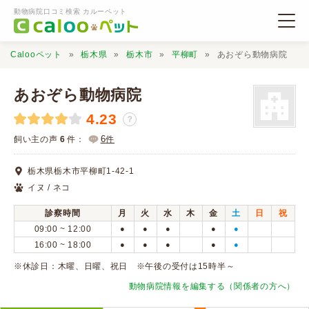
動物病院口コミ検索 カルーペット
Calooペット
栃木県
栃木市
平柳町
あおぞら動物病院
あおぞら動物病院
4.23
？
動物病院検索
6
飼い主の声
6
件：
件
栃木県栃木市平柳町1-42-1
口コミ検索
イヌ / ネコ
診察時間
月
火
水
木
金
土
日
祝
Calooペットとは？
09:00 ~ 12:00
●
●
●
●
●
16:00 ~ 18:00
●
●
●
●
●
口コミ投稿
※休診日：木曜、日曜、祝日 ※午後の受付は15時半～
動物病院情報を編集する（関係者の方へ）