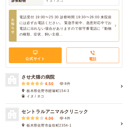
診察動物
イヌ / ネコ
電話受付 19:00〜25:30 診察時間 19:30〜26:00 来院前
お
には必ずお電話ください。 緊急手術中、急患対応中でお
知
ら
電話に出れない場合がありますので留守番電話に『動物
せ
の種類、症状、飼い主様...
公式サイト
電話
させ犬猫の病院
4.50
8件
栃木県佐野市鐙塚町154-3
イヌ / ネコ
セントラルアニマルクリニック
4.06
4件
栃木県佐野市金吹町2354-1