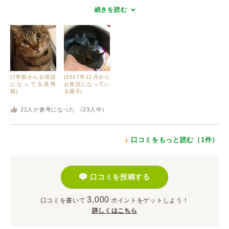
続きを読む
(7年前からお世話
(2017年12月から
になってる長男
お世話になってい
猫)
る親子)
22
人が参考になった （
23
人中）
口コミをもっと読む（1件）
口コミを投稿する
3,000
口コミを書いて
ポイント
をゲットしよう！
詳しくはこちら