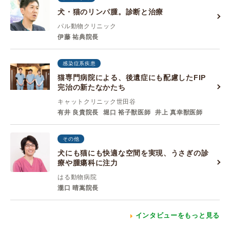
犬・猫のリンパ腫。診断と治療
パル動物クリニック
伊藤 祐典院長
感染症系疾患
猫専門病院による、後遺症にも配慮したFIP
完治の新たなかたち
キャットクリニック世田谷
有井 良貴院長
堀口 裕子獣医師
井上 真幸獣医師
その他
犬にも猫にも快適な空間を実現、うさぎの診
療や腫瘍科に注力
はる動物病院
瀧口 晴嵩院長
インタビューをもっと見る