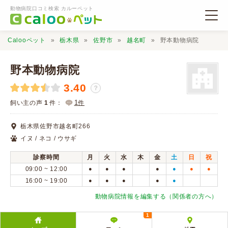
動物病院口コミ検索 カルーペット
Calooペット
栃木県
佐野市
越名町
野本動物病院
野本動物病院
3.40
？
動物病院検索
1
飼い主の声
1
件：
件
栃木県佐野市越名町266
口コミ検索
イヌ / ネコ / ウサギ
診察時間
月
火
水
木
金
土
日
祝
Calooペットとは？
09:00 ~ 12:00
●
●
●
●
●
●
●
16:00 ~ 19:00
●
●
●
●
●
口コミ投稿
動物病院情報を編集する（関係者の方へ）
1