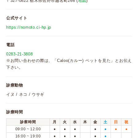
〒327-0822 栃木県佐野市越名町266 (
地図
)
公式サイト
https://nomoto.ci-hp.jp
電話
0283-21-3808
※お問い合わせの際は、「Caloo(カルー) ペットを見た」とお伝え
下さい。
診療動物
イヌ / ネコ / ウサギ
診療時間
診察時間
月
火
水
木
金
土
日
祝
09:00 ~ 12:00
●
●
●
●
●
●
●
16:00 ~ 19:00
●
●
●
●
●