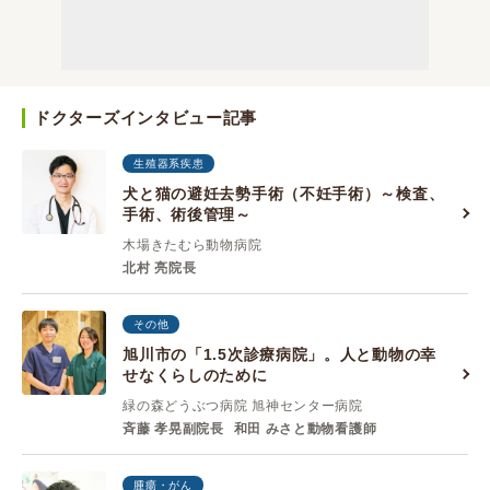
ドクターズインタビュー記事
生殖器系疾患
犬と猫の避妊去勢手術（不妊手術）～検査、
手術、術後管理～
木場きたむら動物病院
北村 亮院長
その他
旭川市の「1.5次診療病院」。人と動物の幸
せなくらしのために
緑の森どうぶつ病院 旭神センター病院
斉藤 孝晃副院長
和田 みさと動物看護師
腫瘍・がん