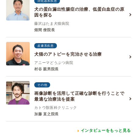
消化器系疾患
犬の蛋白漏出性腸症の治療、低蛋白血症の原
因を探る
藤沢はたま犬猫病院
畑間 僚院長
皮膚系疾患
犬猫のアトピーを完治させる治療
アニーマどうぶつ病院
村谷 親男院長
その他
画像診断を活用して正確な診断を行うことで
最適な治療法を提案
カトウ獣医科クリニック
加藤 直之院長
インタビューをもっと見る