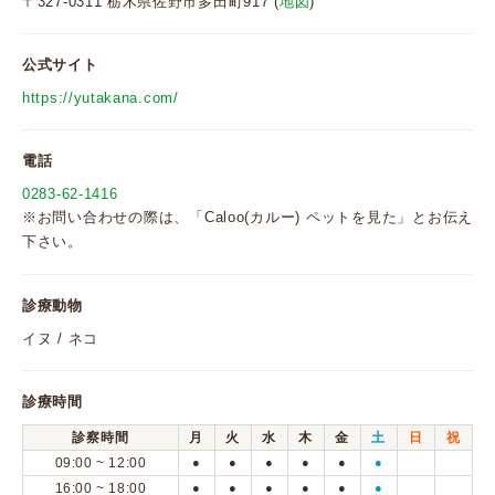
〒327-0311 栃木県佐野市多田町917 (
地図
)
公式サイト
https://yutakana.com/
電話
0283-62-1416
※お問い合わせの際は、「Caloo(カルー) ペットを見た」とお伝え
下さい。
診療動物
イヌ / ネコ
診療時間
診察時間
月
火
水
木
金
土
日
祝
09:00 ~ 12:00
●
●
●
●
●
●
16:00 ~ 18:00
●
●
●
●
●
●