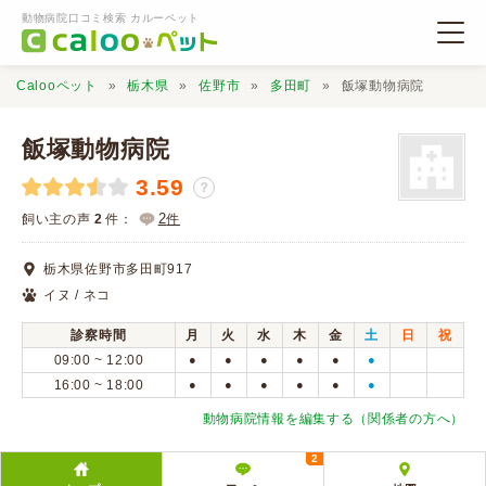
動物病院口コミ検索 カルーペット
Calooペット
栃木県
佐野市
多田町
飯塚動物病院
飯塚動物病院
3.59
？
動物病院検索
2
飼い主の声
2
件：
件
栃木県佐野市多田町917
口コミ検索
イヌ / ネコ
診察時間
月
火
水
木
金
土
日
祝
Calooペットとは？
09:00 ~ 12:00
●
●
●
●
●
●
16:00 ~ 18:00
●
●
●
●
●
●
口コミ投稿
動物病院情報を編集する（関係者の方へ）
2