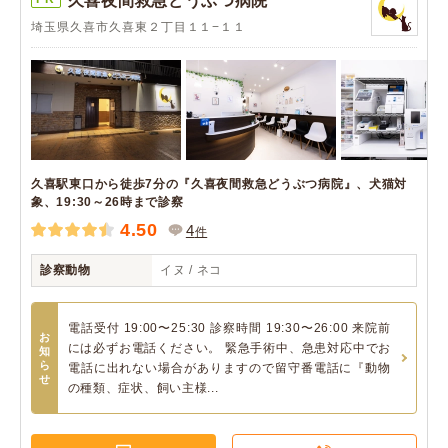
久喜夜間救急どうぶつ病院
埼玉県久喜市久喜東２丁目１１−１１
久喜駅東口から徒歩7分の『久喜夜間救急どうぶつ病院』、犬猫対
象、19:30～26時まで診察
4.50
4
件
診察動物
イヌ / ネコ
電話受付 19:00〜25:30 診察時間 19:30〜26:00 来院前
お
には必ずお電話ください。 緊急手術中、急患対応中でお
知
ら
電話に出れない場合がありますので留守番電話に『動物
せ
の種類、症状、飼い主様...