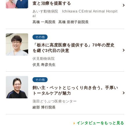
査と治療を提案する
あいす動物病院 Ichikawa CEntral Animal Hospit
al
髙橋 一馬院長
髙橋 亜樹子副院長
その他
「栃木に高度医療を提供する」70年の歴史
を継ぐ3代目の決意
伏見動物病院
伏見 寿彦先生
その他
飼い主・ペットとじっくり向き合う。手厚い
トータルケアが魅力
蒲田どうぶつ医療センター
綾部 博行院長
インタビューをもっと見る