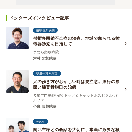
ドクターズインタビュー記事
循環器系疾患
僧帽弁閉鎖不全症の治療。地域で頼られる循
環器診療を目指して
つむら動物病院
津村 ⽂彰院長
整形外科系疾患
犬の歩き方がおかしい時は要注意。跛行の原
因と膝蓋骨脱臼の治療
犬猫専門動物病院 ドッグ＆キャットホスピタル ガ
ルファー
小泉 信輝院長
その他
飼い主様との会話を大切に、本当に必要な検