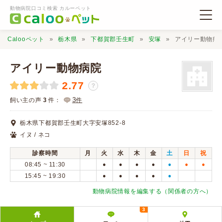
動物病院口コミ検索 カルーペット
Calooペット
栃木県
下都賀郡壬生町
安塚
アイリー動物病
アイリー動物病院
2.77
？
動物病院検索
3
飼い主の声
3
件：
件
栃木県下都賀郡壬生町大字安塚852-8
口コミ検索
イヌ / ネコ
診察時間
月
火
水
木
金
土
日
祝
Calooペットとは？
08:45 ~ 11:30
●
●
●
●
●
●
●
15:45 ~ 19:30
●
●
●
●
●
口コミ投稿
動物病院情報を編集する（関係者の方へ）
3