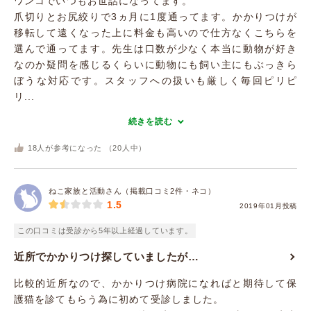
ワンコでいつもお世話になってます。
爪切りとお尻絞りで3ヵ月に1度通ってます。かかりつけが
移転して遠くなった上に料金も高いので仕方なくこちらを
選んで通ってます。先生は口数が少なく本当に動物が好き
なのか疑問を感じるくらいに動物にも飼い主にもぶっきら
ぼうな対応です。スタッフへの扱いも厳しく毎回ピリピ
リ...
続きを読む
18
人が参考になった （
20
人中）
ねこ家族と活動さん（掲載口コミ2件・ネコ）
1.5
2019年01月投稿
この口コミは受診から5年以上経過しています。
近所でかかりつけ探していましたが…
比較的近所なので、かかりつけ病院になればと期待して保
護猫を診てもらう為に初めて受診しました。