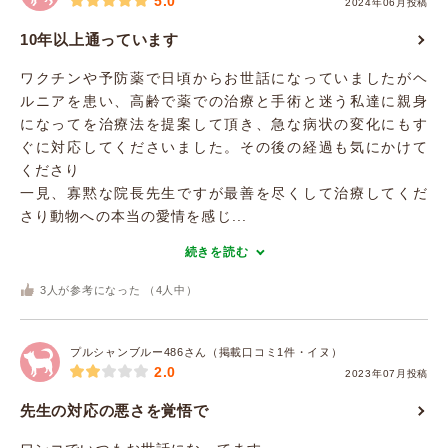
5.0
2024年06月投稿
10年以上通っています
ワクチンや予防薬で日頃からお世話になっていましたがヘ
ルニアを患い、高齢で薬での治療と手術と迷う私達に親身
になってを治療法を提案して頂き、急な病状の変化にもす
ぐに対応してくださいました。その後の経過も気にかけて
くださり
一見、寡黙な院長先生ですが最善を尽くして治療してくだ
さり動物への本当の愛情を感じ...
続きを読む
3
人が参考になった （
4
人中）
プルシャンブルー486さん（掲載口コミ1件・イヌ）
2.0
2023年07月投稿
先生の対応の悪さを覚悟で