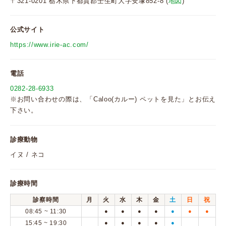
〒321-0201 栃木県下都賀郡壬生町大字安塚852-8 (
地図
)
公式サイト
https://www.irie-ac.com/
電話
0282-28-6933
※お問い合わせの際は、「Caloo(カルー) ペットを見た」とお伝え
下さい。
診療動物
イヌ / ネコ
診療時間
診察時間
月
火
水
木
金
土
日
祝
08:45 ~ 11:30
●
●
●
●
●
●
●
15:45 ~ 19:30
●
●
●
●
●