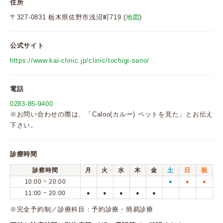
住所
〒327-0831 栃木県佐野市浅沼町719 (
地図
)
公式サイト
https://www.kai-clinic.jp/clinic/tochigi-sano/
電話
0283-85-9400
※お問い合わせの際は、「Caloo(カルー) ペットを見た」とお伝え
下さい。
診療時間
診察時間
月
火
水
木
金
土
日
祝
10:00 ~ 20:00
●
●
●
11:00 ~ 20:00
●
●
●
●
●
※完全予約制／診療科目：予約診療・簡易診療