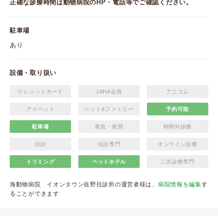
正確な診療時間は動物病院のHP・電話等でご確認ください。
駐車場
あり
設備・取り扱い
クレジットカード
JAHA会員
アニコム
アイペット
ペット&ファミリー
予約可能
駐車場
救急・夜間
時間外診療
往診
往診専門
オンライン診療
トリミング
ペットホテル
二次診療専門
海動物病院 イオンタウン佐野往診所の運営者様は、
病院情報を編集
す
ることができます