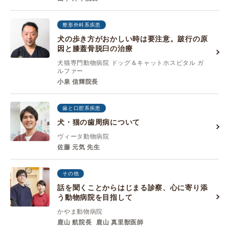
整形外科系疾患
犬の歩き方がおかしい時は要注意。跛行の原
因と膝蓋骨脱臼の治療
犬猫専門動物病院 ドッグ＆キャットホスピタル ガ
ルファー
小泉 信輝院長
歯と口腔系疾患
犬・猫の歯周病について
ヴィータ動物病院
佐藤 元気 先生
その他
話を聞くことからはじまる診察、心に寄り添
う動物病院を目指して
かやま動物病院
鹿山 航院長
鹿山 真里獣医師