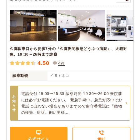
久喜駅東口から徒歩7分の『久喜夜間救急どうぶつ病院』、犬猫対
象、19:30～26時まで診察
4.50
4
件
診察動物
イヌ / ネコ
電話受付 19:00〜25:30 診察時間 19:30〜26:00 来院前
お
には必ずお電話ください。 緊急手術中、急患対応中でお
知
ら
電話に出れない場合がありますので留守番電話に『動物
せ
の種類、症状、飼い主様...
公式サイト
電話