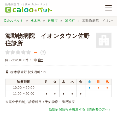
動物病院口コミ検索 カルーペット
Calooペット
栃木県
佐野市
浅沼町
海動物病院 イオンタ
海動物病院 イオンタウン佐野
往診所
－
動物病院検索
？
0
飼い主の声
0
件：
件
口コミ検索
栃木県佐野市浅沼町719
診察時間
月
火
水
木
金
土
日
祝
Calooペットとは？
10:00 ~ 20:00
●
●
●
11:00 ~ 20:00
●
●
●
●
●
口コミ投稿
※完全予約制／診療科目：予約診療・簡易診療
動物病院情報を編集する（関係者の方へ）