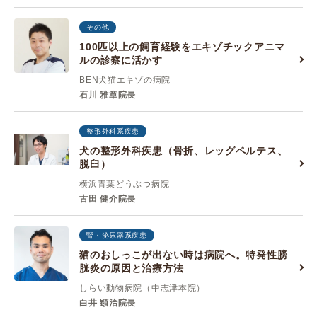
その他
100匹以上の飼育経験をエキゾチックアニマ
ルの診察に活かす
BEN犬猫エキゾの病院
石川 雅章院長
整形外科系疾患
犬の整形外科疾患（骨折、レッグペルテス、
脱臼）
横浜青葉どうぶつ病院
古田 健介院長
腎・泌尿器系疾患
猫のおしっこが出ない時は病院へ。特発性膀
胱炎の原因と治療方法
しらい動物病院（中志津本院）
白井 顕治院長