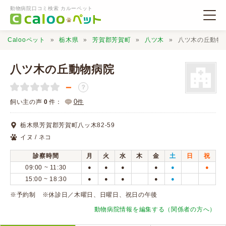
動物病院口コミ検索 カルーペット
Calooペット
栃木県
芳賀郡芳賀町
八ツ木
八ツ木の丘動物
八ツ木の丘動物病院
－
？
動物病院検索
0
飼い主の声
0
件：
件
栃木県芳賀郡芳賀町八ッ木82-59
口コミ検索
イヌ / ネコ
診察時間
月
火
水
木
金
土
日
祝
Calooペットとは？
09:00 ~ 11:30
●
●
●
●
●
●
15:00 ~ 18:30
●
●
●
●
●
口コミ投稿
※予約制 ※休診日／木曜日、日曜日、祝日の午後
動物病院情報を編集する（関係者の方へ）