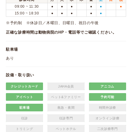
09:00 ~ 11:30
●
●
●
●
●
●
15:00 ~ 18:30
●
●
●
●
●
※予約制 ※休診日／木曜日、日曜日、祝日の午後
正確な診療時間は動物病院のHP・電話等でご確認ください。
駐車場
あり
設備・取り扱い
クレジットカード
JAHA会員
アニコム
アイペット
ペット&ファミリー
予約可能
駐車場
救急・夜間
時間外診療
往診
往診専門
オンライン診療
トリミング
ペットホテル
二次診療専門