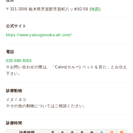
住所
〒321-3306 栃木県芳賀郡芳賀町八ッ木82-59 (
地図
)
公式サイト
https://www.yatsuginooka-ah.com/
電話
028-689-8365
※お問い合わせの際は、「Caloo(カルー) ペットを見た」とお伝え
下さい。
診療動物
イヌ / ネコ
※その他の動物についてはご相談ください。
診療時間
診察時間
月
火
水
木
金
土
日
祝