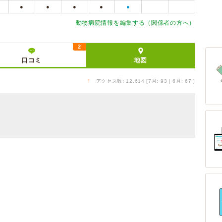
●
●
●
●
●
動物病院情報を編集する（関係者の方へ）
2
口コミ
地図
↑
アクセス数: 12,614 [7月: 93 | 6月: 67 ]