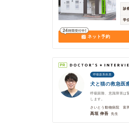
診
学
ネット予約
PR
呼吸器系疾患
犬と猫の救急医
呼吸困難、意識障害は
します。
さいとう動物病院 富岡
髙垣 伸吾
先生