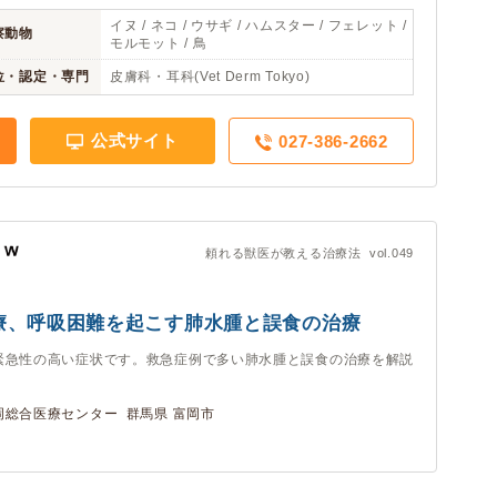
イヌ / ネコ / ウサギ / ハムスター / フェレット /
察動物
モルモット / 鳥
位・認定・専門
皮膚科・耳科(Vet Derm Tokyo)
公式サイト
027-386-2662
頼れる獣医が教える治療法 vol.049
療、呼吸困難を起こす肺水腫と誤食の治療
緊急性の高い症状です。救急症例で多い肺水腫と誤食の治療を解説
総合医療センター 群馬県 富岡市