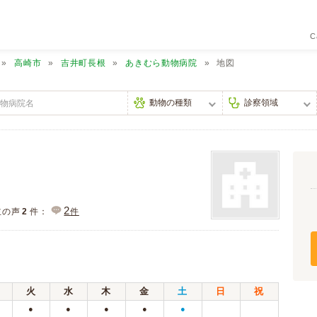
C
高崎市
吉井町長根
あきむら動物病院
地図
2
主の声
2
件：
件
火
水
木
金
土
日
祝
●
●
●
●
●