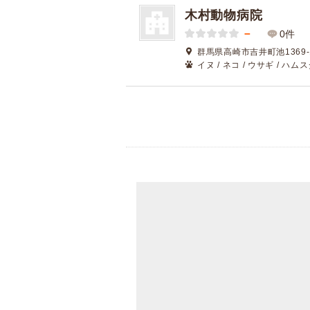
木村動物病院
－
0件
群馬県高崎市吉井町池1369-
イヌ / ネコ / ウサギ / ハム