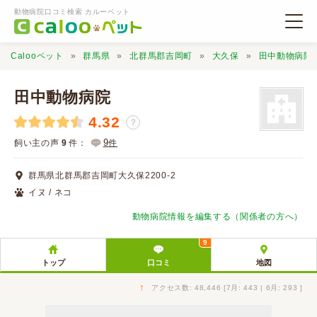
動物病院口コミ検索 カルーペット
Calooペット
群馬県
北群馬郡吉岡町
大久保
田中動物病院
田中動物病院
4.32
？
動物病院検索
9
飼い主の声
9
件：
件
群馬県北群馬郡吉岡町大久保2200-2
口コミ検索
イヌ / ネコ
動物病院情報を編集する（関係者の方へ）
Calooペットとは？
9
トップ
口コミ
地図
口コミ投稿
↑
アクセス数: 48,446 [7月: 443 | 6月: 293 ]