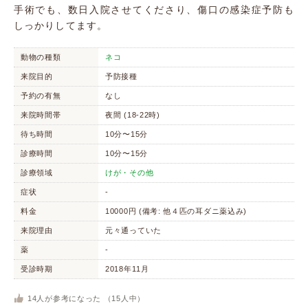
手術でも、数日入院させてくださり、傷口の感染症予防も
しっかりしてます。
動物の種類
ネコ
来院目的
予防接種
予約の有無
なし
来院時間帯
夜間 (18-22時)
待ち時間
10分〜15分
診療時間
10分〜15分
診療領域
けが・その他
症状
-
料金
10000円 (備考: 他４匹の耳ダニ薬込み)
来院理由
元々通っていた
薬
-
受診時期
2018年11月
14
人が参考になった （
15
人中）