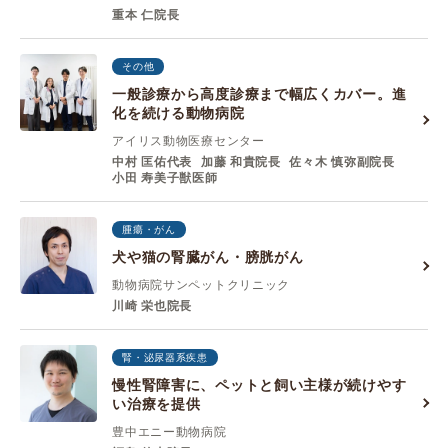
重本 仁院長
その他
一般診療から高度診療まで幅広くカバー。進
化を続ける動物病院
アイリス動物医療センター
中村 匡佑代表
加藤 和貴院⻑
佐々⽊ 慎弥副院⻑
⼩⽥ 寿美⼦獣医師
腫瘍・がん
犬や猫の腎臓がん・膀胱がん
動物病院サンペットクリニック
川崎 栄也院長
腎・泌尿器系疾患
慢性腎障害に、ペットと飼い主様が続けやす
い治療を提供
豊中エニー動物病院