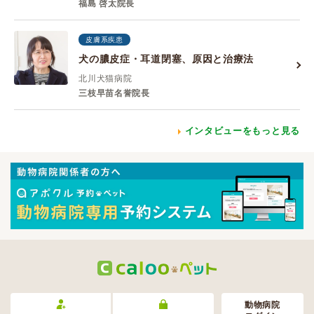
福島 啓太院長
皮膚系疾患
犬の膿皮症・耳道閉塞、原因と治療法
北川犬猫病院
三枝早苗名誉院長
インタビューをもっと見る
動物病院