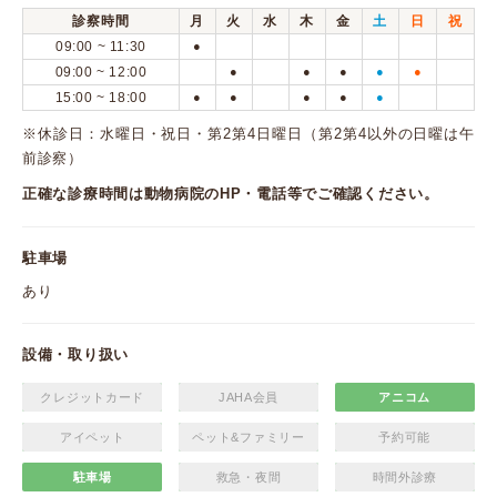
診察時間
月
火
水
木
金
土
日
祝
09:00 ~ 11:30
●
09:00 ~ 12:00
●
●
●
●
●
15:00 ~ 18:00
●
●
●
●
●
※休診日：水曜日・祝日・第2第4日曜日（第2第4以外の日曜は午
前診察）
正確な診療時間は動物病院のHP・電話等でご確認ください。
駐車場
あり
設備・取り扱い
クレジットカード
JAHA会員
アニコム
アイペット
ペット&ファミリー
予約可能
駐車場
救急・夜間
時間外診療