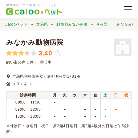
動物病院口コミ検索 カルーペット
Calooペット
群馬県
利根郡みなかみ町
月夜野
みなかみ動
みなかみ動物病院
3.40
？
動物病院検索
1
飼い主の声
1
件：
件
群馬県利根郡みなかみ町月夜野1781-6
口コミ検索
イヌ / ネコ
診察時間
月
火
水
木
金
土
日
祝
Calooペットとは？
09:00 ~ 11:30
●
09:00 ~ 12:00
●
●
●
●
●
15:00 ~ 18:00
●
●
●
●
●
口コミ投稿
※休診日：水曜日・祝日・第2第4日曜日（第2第4以外の日曜は午前診
察）