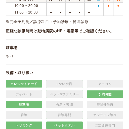
10:00 ~ 20:00
●
●
●
11:00 ~ 20:00
●
●
●
●
●
※完全予約制／診療科目：予約診療・簡易診療
正確な診療時間は動物病院のHP・電話等でご確認ください。
駐車場
あり
設備・取り扱い
クレジットカード
JAHA会員
アニコム
アイペット
ペット&ファミリー
予約可能
駐車場
救急・夜間
時間外診療
往診
往診専門
オンライン診療
トリミング
ペットホテル
二次診療専門