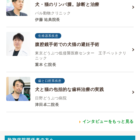
犬・猫のリンパ腫。診断と治療
パル動物クリニック
伊藤 祐典院長
生殖器系疾患
腹腔鏡手術での犬猫の避妊手術
東京どうぶつ低侵襲医療センター 王子ペットクリ
ニック
重本 仁院長
歯と口腔系疾患
犬と猫の包括的な歯科治療の実践
日野どうぶつ病院
津田卓二院長
インタビューをもっと見る