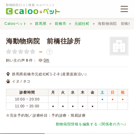
動物病院口コミ検索 カルーペット
Calooペット
群馬県
前橋市
元総社町
海動物病院 前橋往
海動物病院 前橋往診所
－
？
動物病院検索
0
飼い主の声
0
件：
件
群馬県前橋市元総社町1-2-8 (産業道路沿い）
口コミ検索
イヌ / ネコ
診察時間
月
火
水
木
金
土
日
祝
Calooペットとは？
10:00 ~ 20:00
●
●
●
11:00 ~ 20:00
●
●
●
●
●
口コミ投稿
※完全予約制／診療科目：予約診療・簡易診療
動物病院情報を編集する（関係者の方へ）