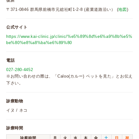
住所
〒371-0846 群馬県前橋市元総社町1-2-8 (産業道路沿い） (
地図
)
公式サイト
https://www.kai-clinic.jp/clinic/%e5%89%8d%e6%a9%8b%e5%
be%80%e8%a8%ba%e6%89%80
電話
027-280-4452
※お問い合わせの際は、「Caloo(カルー) ペットを見た」とお伝え
下さい。
診療動物
イヌ / ネコ
診療時間
診察時間
月
火
水
木
金
土
日
祝