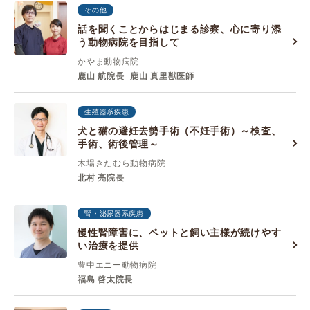
その他
話を聞くことからはじまる診察、心に寄り添
う動物病院を目指して
かやま動物病院
鹿山 航院長
鹿山 真里獣医師
生殖器系疾患
犬と猫の避妊去勢手術（不妊手術）～検査、
手術、術後管理～
木場きたむら動物病院
北村 亮院長
腎・泌尿器系疾患
慢性腎障害に、ペットと飼い主様が続けやす
い治療を提供
豊中エニー動物病院
福島 啓太院長