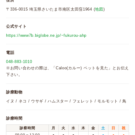
住所
〒336-0015 埼玉県さいたま市南区太田窪1964 (
地図
)
公式サイト
https://www7b.biglobe.ne.jp/~fukurou-ahp
電話
048-883-1010
※お問い合わせの際は、「Caloo(カルー) ペットを見た」とお伝え
下さい。
診療動物
イヌ / ネコ / ウサギ / ハムスター / フェレット / モルモット / 鳥
診療時間
診察時間
月
火
水
木
金
土
日
祝
●
●
●
●
●
●
●