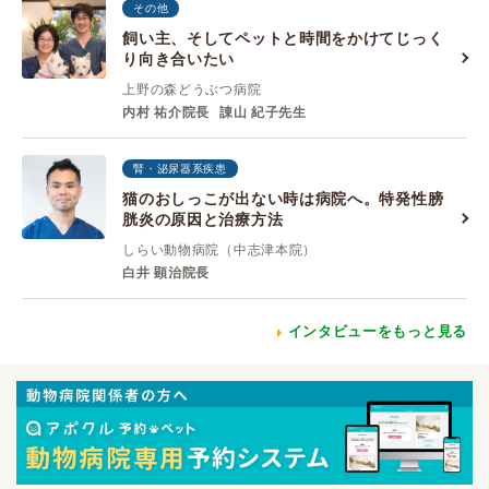
その他
飼い主、そしてペットと時間をかけてじっく
り向き合いたい
上野の森どうぶつ病院
内村 祐介院長
諌山 紀子先生
腎・泌尿器系疾患
猫のおしっこが出ない時は病院へ。特発性膀
胱炎の原因と治療方法
しらい動物病院（中志津本院）
白井 顕治院長
インタビューをもっと見る