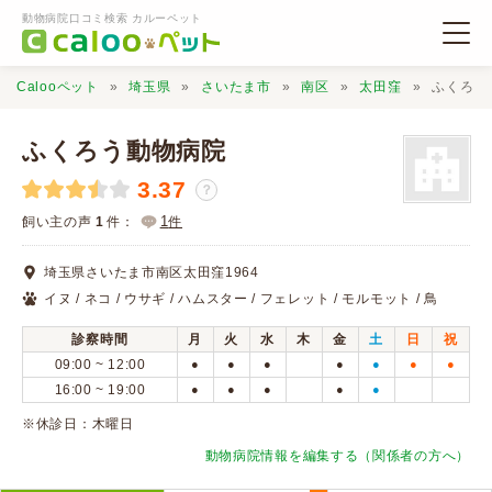
動物病院口コミ検索 カルーペット
Calooペット
埼玉県
さいたま市
南区
太田窪
ふくろう
ふくろう動物病院
3.37
？
動物病院検索
1
飼い主の声
1
件：
件
埼玉県さいたま市南区太田窪1964
口コミ検索
イヌ / ネコ / ウサギ / ハムスター / フェレット / モルモット / 鳥
診察時間
月
火
水
木
金
土
日
祝
Calooペットとは？
09:00 ~ 12:00
●
●
●
●
●
●
●
16:00 ~ 19:00
●
●
●
●
●
口コミ投稿
※休診日：木曜日
動物病院情報を編集する（関係者の方へ）