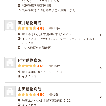
/ チンチラ / フクロモモンガ
獣医腫瘍科認定医 II種
眼科系疾患 / 消化器系疾患 / 腫瘍・がん
直井動物病院
4.68
11件
埼玉県さいたま市浦和区本太1-8-15
イヌ / ネコ / ウサギ / ハムスター / フェレット / モルモ
ット / 鳥
JAHA獣医外科認定医
ピア動物病院
4.52
10件
埼玉県川口市芝６９９０−１４
イヌ / ネコ
山田動物病院
4.50
15件
埼玉県さいたま市緑区東浦和3-5-21
イヌ / ネコ