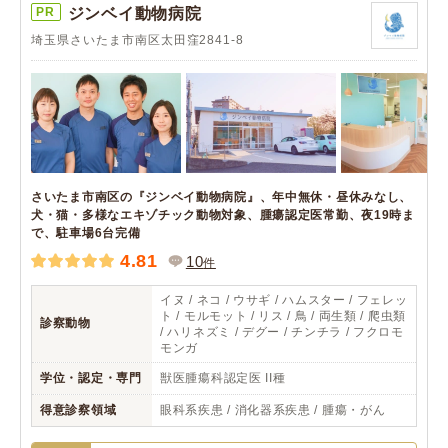
PR
ジンベイ動物病院
埼玉県さいたま市南区太田窪2841-8
さいたま市南区の『ジンベイ動物病院』、年中無休・昼休みなし、
犬・猫・多様なエキゾチック動物対象、腫瘍認定医常勤、夜19時ま
で、駐車場6台完備
4.81
10
件
イヌ / ネコ / ウサギ / ハムスター / フェレッ
ト / モルモット / リス / 鳥 / 両生類 / 爬虫類
診察動物
/ ハリネズミ / デグー / チンチラ / フクロモ
モンガ
学位・認定・専門
獣医腫瘍科認定医 II種
得意診察領域
眼科系疾患 / 消化器系疾患 / 腫瘍・がん