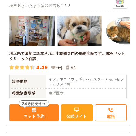
埼玉県さいたま市浦和区高砂4-2-3
埼玉県で最初に設立された小動物専門の動物病院です。鍼灸ペット
クリニック併設。
4.49
6
9
件
件
イヌ / ネコ / ウサギ / ハムスター / モルモッ
診察動物
ト / リス / 鳥
得意診察領域
東洋医学
ネット予約
公式サイト
電話