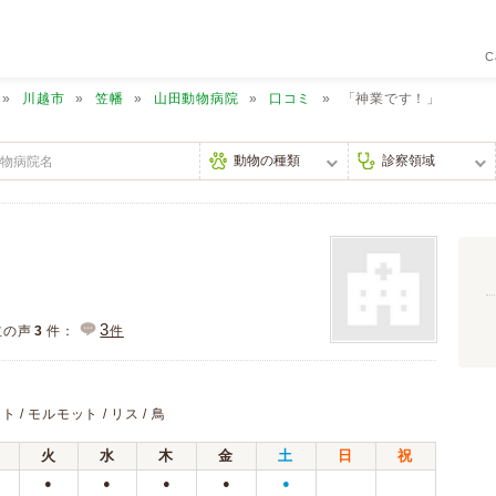
C
川越市
笠幡
山田動物病院
口コミ
「神業です！」
3
主の声
3
件：
件
ト / モルモット / リス / 鳥
火
水
木
金
土
日
祝
●
●
●
●
●