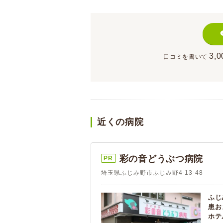
3,0
口コミを書いて
近くの病院
彩の音どうぶつ病院
PR
埼玉県ふじみ野市ふじみ野4-13-48
ふじ
患お
ホテ