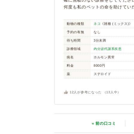
確に無駄のない診療をしてくださ
何度も私のペットの命を助けてい
動物の種類
ネコ
《雑種 (ミックス)》
予約の有無
なし
待ち時間
3分未満
診療領域
内分泌代謝系疾患
病名
ホルモン異常
料金
8000円
薬
ステロイド
12
人が参考になった （
13
人中）
« 前
の口コミ