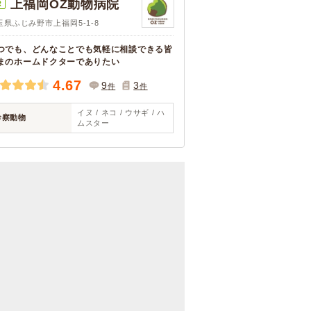
上福岡OZ動物病院
R
玉県ふじみ野市上福岡5-1-8
つでも、どんなことでも気軽に相談できる皆
まのホームドクターでありたい
4.67
9
3
件
件
イヌ / ネコ / ウサギ / ハ
診察動物
ムスター