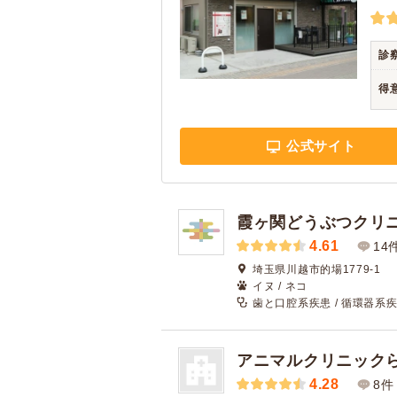
診
得
公式サイト
霞ヶ関どうぶつクリ
4.61
14
埼玉県川越市的場1779-1
イヌ / ネコ
歯と口腔系疾患 / 循環器系疾
アニマルクリニック
4.28
8件