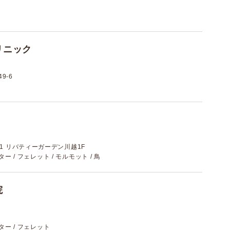
リニック
9-6
-1 リバティーガーデン川越1F
スター / フェレット / モルモット / 鳥
院
スター / フェレット