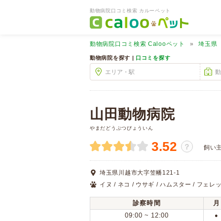
動物病院口コミ検索 カルーペット
動物病院口コミ検索
Calooペット
埼玉県
動物病院を探す |
口コミを探す
山田動物病院
やまだどうぶつびょういん
3.52
？
飼い
埼玉県川越市大字笠幡121-1
イヌ / ネコ / ウサギ / ハムスター / フェレッ
診察時間
月
09:00 ~ 12:00
●