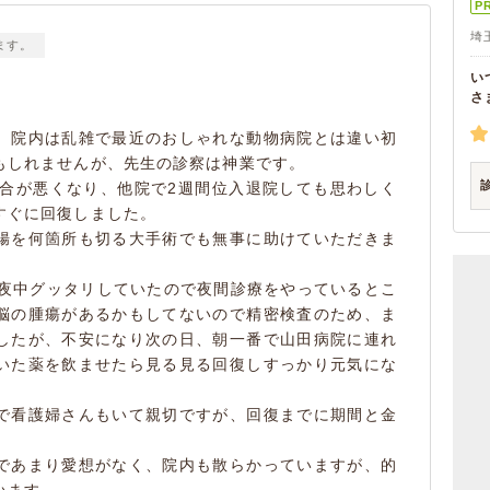
P
埼
ます。
い
さ
、院内は乱雑で最近のおしゃれな動物病院とは違い初
もしれませんが、先生の診察は神業です。
具合が悪くなり、他院で2週間位入退院しても思わしく
すぐに回復しました。
腸を何箇所も切る大手術でも無事に助けていただきま
、夜中グッタリしていたので夜間診療をやっているとこ
脳の腫瘍があるかもしてないので精密検査のため、ま
したが、不安になり次の日、朝一番で山田病院に連れ
いた薬を飲ませたら見る見る回復しすっかり元気にな
で看護婦さんもいて親切ですが、回復までに期間と金
であまり愛想がなく、院内も散らかっていますが、的