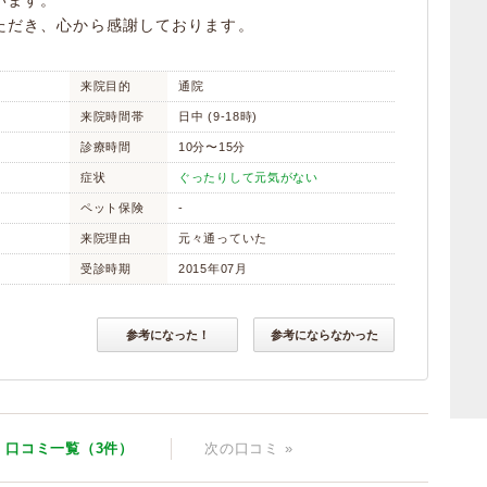
います。
ただき、心から感謝しております。
来院目的
通院
来院時間帯
日中 (9-18時)
診療時間
10分〜15分
症状
ぐったりして元気がない
ペット保険
-
来院理由
元々通っていた
受診時期
2015年07月
参考になった！
参考にならなかった
口コミ一覧（3件）
次
の口コミ
»