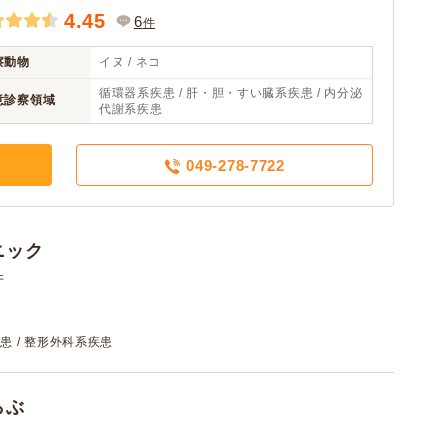
4.45
6
件
察動物
イヌ / ネコ
循環器系疾患 / 肝・胆・すい臓系疾患 / 内分泌
意診察領域
代謝系疾患
049-278-7722
ニック
件
患 / 整形外科系疾患
らぶ