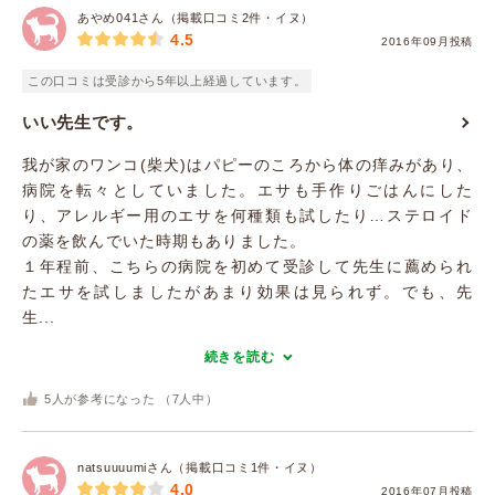
あやめ041さん（掲載口コミ2件・イヌ）
4.5
2016年09月投稿
この口コミは受診から5年以上経過しています。
いい先生です。
我が家のワンコ(柴犬)はパピーのころから体の痒みがあり、
病院を転々としていました。エサも手作りごはんにした
り、アレルギー用のエサを何種類も試したり…ステロイド
の薬を飲んでいた時期もありました。
１年程前、こちらの病院を初めて受診して先生に薦められ
たエサを試しましたがあまり効果は見られず。でも、先
生...
続きを読む
5
人が参考になった （
7
人中）
natsuuuumiさん（掲載口コミ1件・イヌ）
4.0
2016年07月投稿