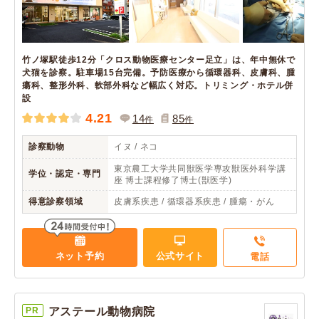
竹ノ塚駅徒歩12分「クロス動物医療センター足立」は、年中無休で
犬猫を診察。駐車場15台完備。予防医療から循環器科、皮膚科、腫
瘍科、整形外科、軟部外科など幅広く対応。トリミング・ホテル併
設
4.21
14
85
件
件
診察動物
イヌ / ネコ
東京農工大学共同獣医学専攻獣医外科学講
学位・認定・専門
座 博士課程修了博士(獣医学)
得意診察領域
皮膚系疾患 / 循環器系疾患 / 腫瘍・がん
ネット予約
公式サイト
電話
PR
アステール動物病院