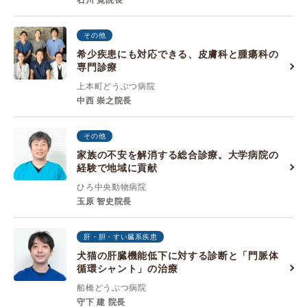
石川 寛院長
その他
希少疾患にも対応できる、皮膚科と腫瘍科の
専門診療
上本町どうぶつ病院
中西 崇之院長
その他
家族の不安を解消する総合診療。大学病院の
経験で地域に貢献
ひろ中央動物病院
玉原 智史院長
肝・胆・すい臓系疾患
犬猫の肝臓機能低下に対する診断と「門脈体
循環シャント」の治療
船橋どうぶつ病院
守下 建 院長