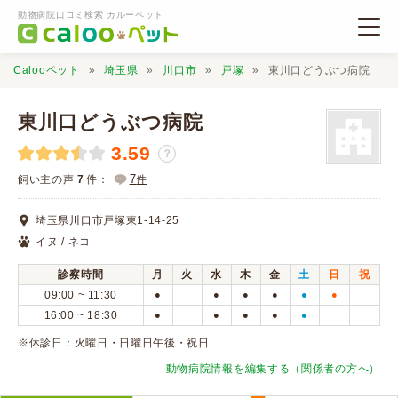
動物病院口コミ検索 カルーペット
Calooペット
埼玉県
川口市
戸塚
東川口どうぶつ病院
東川口どうぶつ病院
3.59
？
動物病院検索
7
飼い主の声
7
件：
件
埼玉県川口市戸塚東1-14-25
口コミ検索
イヌ / ネコ
診察時間
月
火
水
木
金
土
日
祝
Calooペットとは？
09:00 ~ 11:30
●
●
●
●
●
●
16:00 ~ 18:30
●
●
●
●
●
口コミ投稿
※休診日：火曜日・日曜日午後・祝日
動物病院情報を編集する（関係者の方へ）