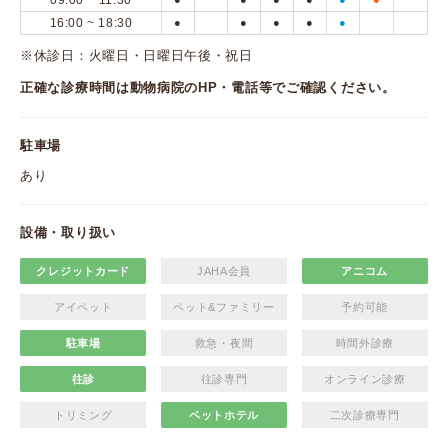
09:00 ~ 11:30
16:00 ~ 18:30
●
●
●
●
●
※休診日：火曜日・日曜日午後・祝日
正確な診療時間は動物病院のHP・電話等でご確認ください。
駐車場
あり
設備・取り扱い
クレジットカード
JAHA会員
アニコム
アイペット
ペット&ファミリー
予約可能
駐車場
救急・夜間
時間外診療
往診
往診専門
オンライン診療
トリミング
ペットホテル
二次診療専門