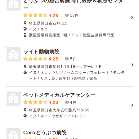
どうぶつの総合病院 専門医療＆救急センタ
ー
4.26
17件
埼玉県川口市石神815
イヌ / ネコ
獣医腫瘍科認定医 II種 / アジア獣医皮膚科専門医
ライト動物病院
4.25
5件
埼玉県川口市長蔵1-16-19クレアーレ１F
イヌ / ネコ / ウサギ / ハムスター / フェレット / モルモ
ット / リス / 鳥 / 両生類 / 爬虫類 / 家畜
ペットメディカルケアセンター
4.23
4件
埼玉県川口市大字安行藤八763-69
イヌ / ネコ / ウサギ / フェレット
Caroどうぶつ病院