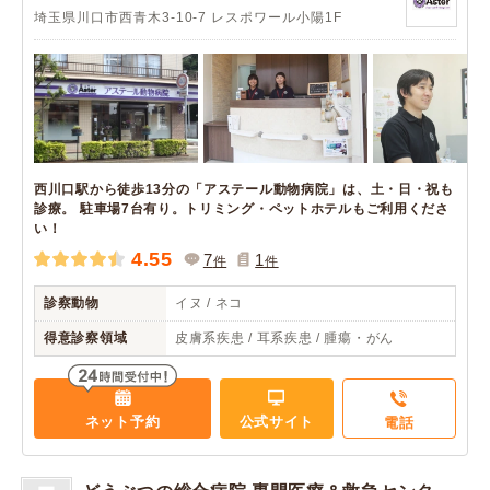
埼玉県川口市西青木3-10-7 レスポワール小陽1F
西川口駅から徒歩13分の「アステール動物病院」は、土・日・祝も
診療。 駐車場7台有り。トリミング・ペットホテルもご利用くださ
い！
4.55
7
1
件
件
診察動物
イヌ / ネコ
得意診察領域
皮膚系疾患 / 耳系疾患 / 腫瘍・がん
ネット予約
公式サイト
電話