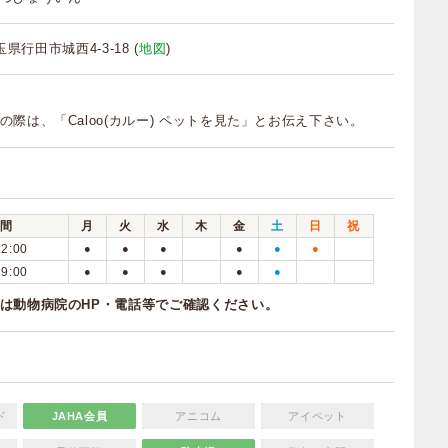
埼玉県行田市城西4-3-18 (
地図
)
の際は、「Caloo(カルー) ペットを見た」とお伝え下さい。
間
月
火
水
木
金
土
日
祝
12:00
●
●
●
●
●
●
19:00
●
●
●
●
●
は動物病院のHP・電話等でご確認ください。
ド
JAHA会員
アニコム
アイペット