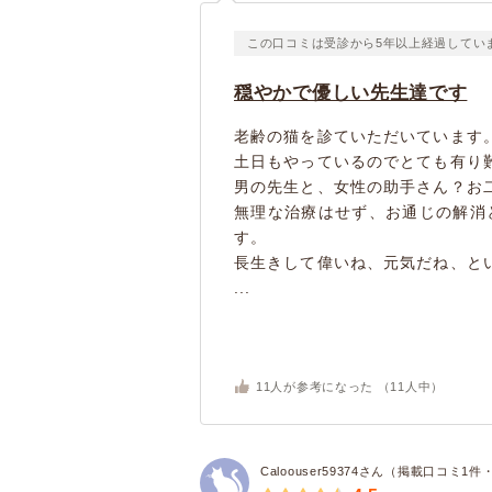
この口コミは受診から5年以上経過してい
穏やかで優しい先生達です
老齢の猫を診ていただいています
土日もやっているのでとても有り
男の先生と、女性の助手さん？お
無理な治療はせず、お通じの解消
す。
長生きして偉いね、元気だね、と
...
11
人が参考になった （
11
人中）
Caloouser59374さん（掲載口コミ1