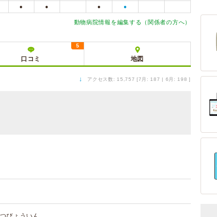
●
●
●
●
動物病院情報を編集する（関係者の方へ）
5
口コミ
地図
↓
アクセス数: 15,757 [7月: 187 | 6月: 198 ]
つびょういん