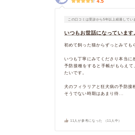
4.5
この口コミは受診から5年以上経過してい
いつもお世話になっています
初めて飼った猫からずっとみても
いつも丁寧にみてくださり本当に
予防接種をすると手帳がもらえて
たいです。
犬のフィラリアと狂犬病の予防接
そうでない時期はあまり待...
11
人が参考になった （
11
人中）