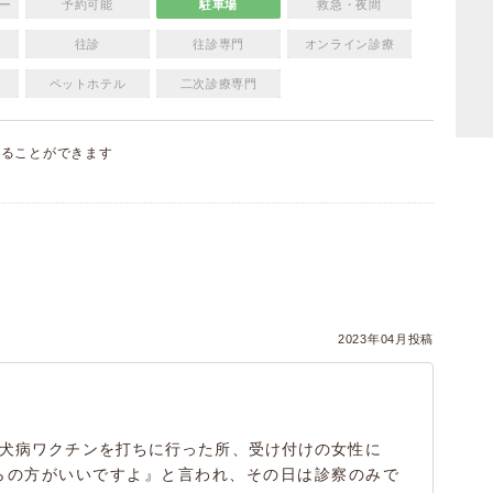
ー
予約可能
駐車場
救急・夜間
往診
往診専門
オンライン診療
ペットホテル
二次診療専門
することができます
）
2023年04月投稿
狂犬病ワクチンを打ちに行った所、受け付けの女性に
らの方がいいですよ』と言われ、その日は診察のみで