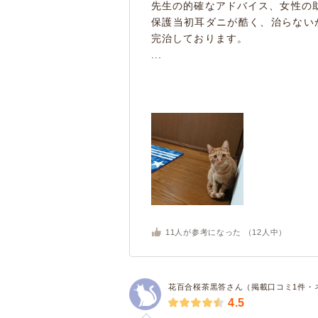
先生の的確なアドバイス、女性の
保護当初耳ダニが酷く、治らない
完治しております。
...
11
人が参考になった （
12
人中）
花百合桜茶黒答さん（掲載口コミ1件・
4.5