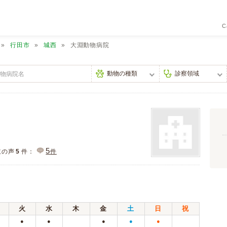
C
行田市
城西
大淵動物病院
5
主の声
5
件：
件
火
水
木
金
土
日
祝
●
●
●
●
●