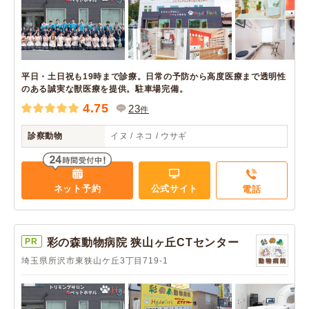
平日・土日祝も19時まで診療。日常の予防から高度医療まで透明性
のある誠実な獣医療を提供。駐車場完備。
4.75
23
件
診察動物
イヌ / ネコ / ウサギ
ネット予約
公式サイト
電話
PR
彩の森動物病院 狭山ヶ丘CTセンター
埼玉県所沢市東狭山ケ丘3丁目719-1