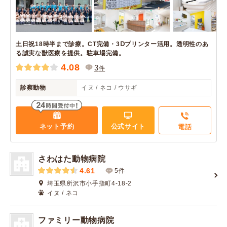
土日祝18時半まで診療。CT完備・3Ⅾプリンター活用。透明性のあ
る誠実な獣医療を提供。駐車場完備。
4.08
3
件
診察動物
イヌ / ネコ / ウサギ
ネット予約
公式サイト
電話
さわはた動物病院
4.61
5件
埼玉県所沢市小手指町4-18-2
イヌ / ネコ
ファミリー動物病院