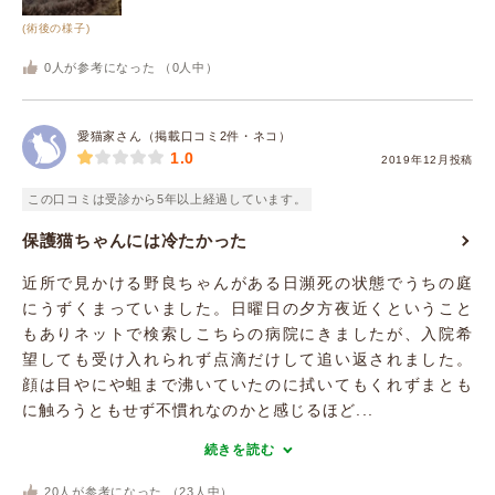
(術後の様子)
0
人が参考になった （
0
人中）
愛猫家さん（掲載口コミ2件・ネコ）
1.0
2019年12月投稿
この口コミは受診から5年以上経過しています。
保護猫ちゃんには冷たかった
近所で見かける野良ちゃんがある日瀕死の状態でうちの庭
にうずくまっていました。日曜日の夕方夜近くということ
もありネットで検索しこちらの病院にきましたが、入院希
望しても受け入れられず点滴だけして追い返されました。
顔は目やにや蛆まで沸いていたのに拭いてもくれずまとも
に触ろうともせず不慣れなのかと感じるほど...
続きを読む
20
人が参考になった （
23
人中）