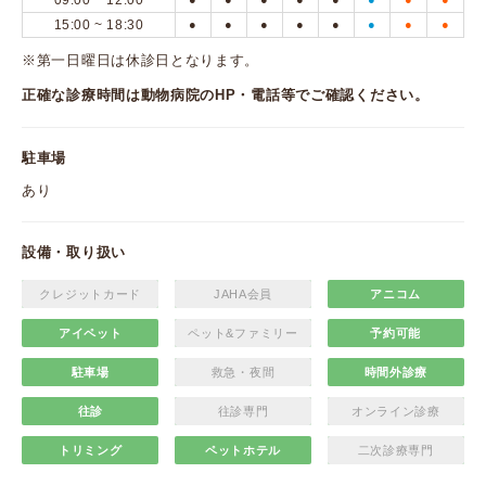
09:00 ~ 12:00
15:00 ~ 18:30
●
●
●
●
●
●
●
●
※第一日曜日は休診日となります。
正確な診療時間は動物病院のHP・電話等でご確認ください。
駐車場
あり
設備・取り扱い
クレジットカード
JAHA会員
アニコム
アイペット
ペット&ファミリー
予約可能
駐車場
救急・夜間
時間外診療
往診
往診専門
オンライン診療
トリミング
ペットホテル
二次診療専門