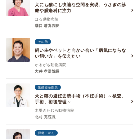
犬にも猫にも快適な空間を実現、うさぎの診
療や腫瘍科に注力
はる動物病院
瀧口 晴嵩院長
その他
飼い主やペットと向かい合い「病気にならな
い飼い方」を伝えたい
かるがも動物病院
大井 孝浩院長
生殖器系疾患
犬と猫の避妊去勢手術（不妊手術）～検査、
手術、術後管理～
木場きたむら動物病院
北村 亮院長
腫瘍・がん