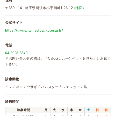
住所
〒359-1141 埼玉県所沢市小手指町1-26-12 (
地図
)
公式サイト
https://myns.jp/medical/kotesashi/
電話
04-2928-5849
※お問い合わせの際は、「Caloo(カルー) ペットを見た」とお伝え
下さい。
診療動物
イヌ / ネコ / ウサギ / ハムスター / フェレット / 鳥
診療時間
診察時間
月
火
水
木
金
土
日
祝
●
●
●
●
●
●
●
●