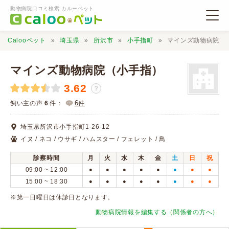
動物病院口コミ検索 カルーペット
Calooペット
埼玉県
所沢市
小手指町
マインズ動物病院（
マインズ動物病院（小手指）
3.62
？
動物病院検索
6
飼い主の声
6
件：
件
埼玉県所沢市小手指町1-26-12
口コミ検索
イヌ / ネコ / ウサギ / ハムスター / フェレット / 鳥
診察時間
月
火
水
木
金
土
日
祝
Calooペットとは？
09:00 ~ 12:00
●
●
●
●
●
●
●
●
15:00 ~ 18:30
●
●
●
●
●
●
●
●
口コミ投稿
※第一日曜日は休診日となります。
動物病院情報を編集する（関係者の方へ）