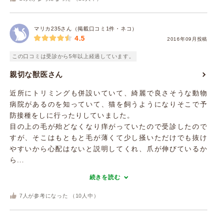
マリカ235さん（掲載口コミ1件・ネコ）
4.5
2016年09月投稿
この口コミは受診から5年以上経過しています。
親切な獣医さん
近所にトリミングも併設いていて、綺麗で良さそうな動物
病院があるのを知っていて、猫を飼うようになりそこで予
防接種をしに行ったりしていました。
目の上の毛が殆どなくなり痒がっていたので受診したので
すが、そこはもともと毛が薄くて少し掻いただけでも抜け
やすいから心配はないと説明してくれ、爪が伸びているか
ら...
続きを読む
7
人が参考になった （
10
人中）