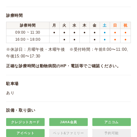
診療時間
診察時間
月
火
水
木
金
土
日
祝
09:00 ~ 11:30
●
●
●
●
●
●
●
●
16:00 ~ 18:00
●
●
●
●
●
●
※休診日：月曜午後・木曜午後 ※受付時間：午前8:00〜11:00、
午後15:00〜17:30
正確な診療時間は動物病院のHP・電話等でご確認ください。
駐車場
あり
設備・取り扱い
クレジットカード
JAHA会員
アニコム
アイペット
ペット&ファミリー
予約可能