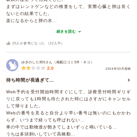
まずはレントゲンなどの検査をして、実際心臓と肺は良く
ないとの結果でした。
楽になるからと肺の水...
続きを読む
20
人が参考になった （
22
人中）
ゆきのした855さん（掲載口コミ3件・ネコ）
2.0
2024年03月投稿
待ち時間が長過ぎて…
Web予約を受付開始時間すぐにして、診療受付時間ギリギ
リに戻っても1時間も待たされた時にはさすがにキャンセル
して帰りました。
Webの番号を見ると自分より早い番号は無いのにもかかわ
らず、いつまで経っても呼ばれない…
車の中では動物達が飽きてしまいずっと鳴いている…
うちは多頭飼いしていて高橋動...