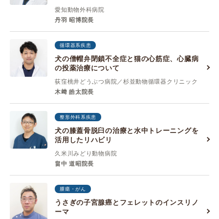
愛知動物外科病院
丹羽 昭博院長
循環器系疾患
犬の僧帽弁閉鎖不全症と猫の心筋症、心臓病
の投薬治療について
荻窪桃井どうぶつ病院／杉並動物循環器クリニック
木﨑 皓太院長
整形外科系疾患
犬の膝蓋骨脱臼の治療と水中トレーニングを
活用したリハビリ
久米川みどり動物病院
畠中 道昭院長
腫瘍・がん
うさぎの子宮腺癌とフェレットのインスリノ
ーマ