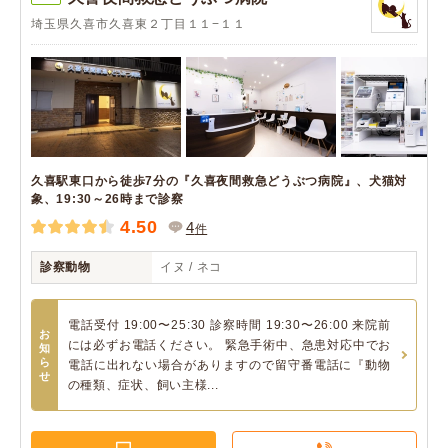
埼玉県久喜市久喜東２丁目１１−１１
久喜駅東口から徒歩7分の『久喜夜間救急どうぶつ病院』、犬猫対
象、19:30～26時まで診察
4.50
4
件
診察動物
イヌ / ネコ
電話受付 19:00〜25:30 診察時間 19:30〜26:00 来院前
お
には必ずお電話ください。 緊急手術中、急患対応中でお
知
ら
電話に出れない場合がありますので留守番電話に『動物
せ
の種類、症状、飼い主様...