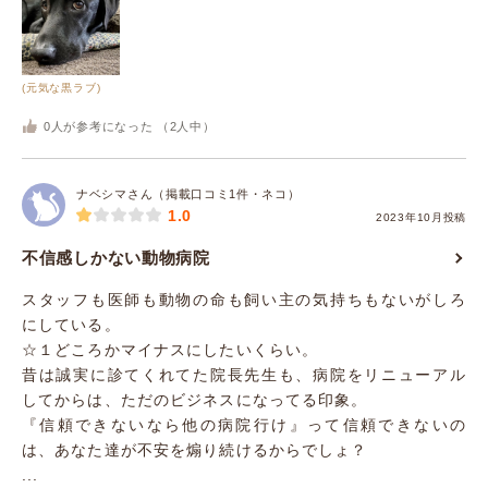
(元気な黒ラブ)
0
人が参考になった （
2
人中）
ナベシマさん（掲載口コミ1件・ネコ）
1.0
2023年10月投稿
不信感しかない動物病院
スタッフも医師も動物の命も飼い主の気持ちもないがしろ
にしている。
☆１どころかマイナスにしたいくらい。
昔は誠実に診てくれてた院長先生も、病院をリニューアル
してからは、ただのビジネスになってる印象。
『信頼できないなら他の病院行け』って信頼できないの
は、あなた達が不安を煽り続けるからでしょ？
...