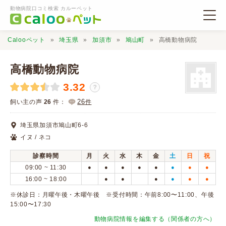
動物病院口コミ検索 カルーペット
Calooペット
埼玉県
加須市
鳩山町
高橋動物病院
高橋動物病院
3.32
？
動物病院検索
26
飼い主の声
26
件：
件
埼玉県加須市鳩山町6-6
口コミ検索
イヌ / ネコ
診察時間
月
火
水
木
金
土
日
祝
Calooペットとは？
09:00 ~ 11:30
●
●
●
●
●
●
●
●
16:00 ~ 18:00
●
●
●
●
●
●
口コミ投稿
※休診日：月曜午後・木曜午後 ※受付時間：午前8:00〜11:00、午後
15:00〜17:30
動物病院情報を編集する（関係者の方へ）