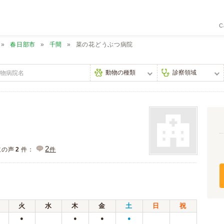
C
春日部市
千間
菜の花どうぶつ病院
2
主の声
2
件：
件
火
水
木
金
土
日
祝
●
●
●
●