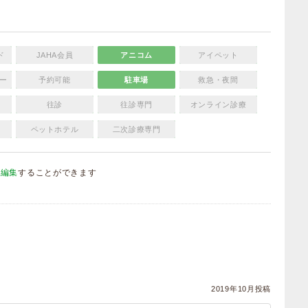
ド
JAHA会員
アニコム
アイペット
ー
予約可能
駐車場
救急・夜間
往診
往診専門
オンライン診療
ペットホテル
二次診療専門
を編集
することができます
）
2019年10月投稿