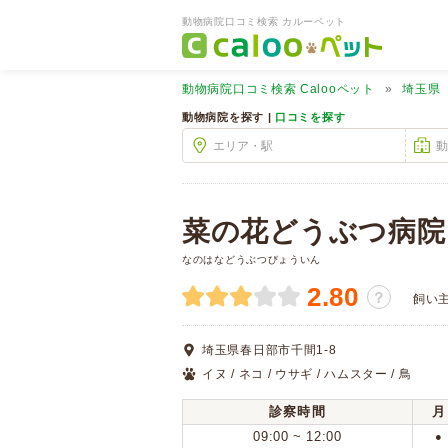
動物病院口コミ検索 カルーペット
動物病院口コミ検索
Calooペット
埼玉県
動物病院を探す |
口コミを探す
菜の花どうぶつ病院
なのはなどうぶつびょういん
2.80
？
飼い
埼玉県春日部市千間1-8
イヌ / ネコ / ウサギ / ハムスター / 鳥
診察時間
月
09:00 ~ 12:00
●