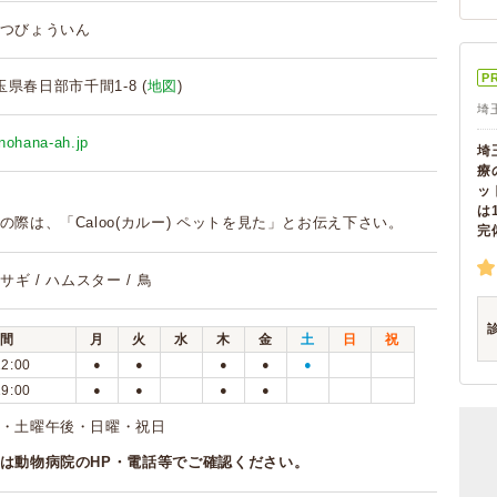
つびょういん
P
埼玉県春日部市千間1-8 (
地図
)
埼
nohana-ah.jp
埼
療
ッ
は
の際は、「Caloo(カルー) ペットを見た」とお伝え下さい。
完
ウサギ / ハムスター / 鳥
間
月
火
水
木
金
土
日
祝
12:00
●
●
●
●
●
19:00
●
●
●
●
曜・土曜午後・日曜・祝日
は動物病院のHP・電話等でご確認ください。