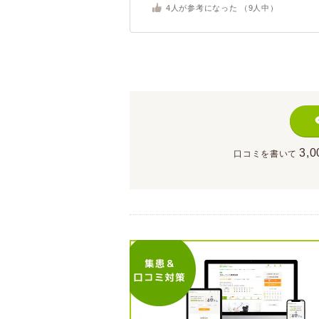
4
人が参考になった （
9
人中）
3,0
口コミを書いて