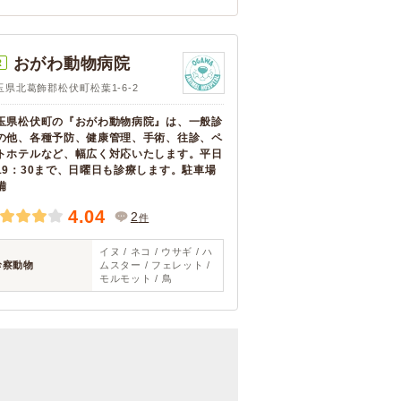
おがわ動物病院
R
玉県北葛飾郡松伏町松葉1-6-2
玉県松伏町の『おがわ動物病院』は、一般診
の他、各種予防、健康管理、手術、往診、ペ
トホテルなど、幅広く対応いたします。平日
19：30まで、日曜日も診療します。駐車場
備
4.04
2
件
イヌ / ネコ / ウサギ / ハ
診察動物
ムスター / フェレット /
モルモット / 鳥