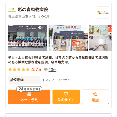
PR
彩の森動物病院
埼玉県狭山市入間川3-5-18
平日・土日祝も19時まで診療。日常の予防から高度医療まで透明性
のある誠実な獣医療を提供。駐車場完備。
4.75
23
件
診察動物
イヌ / ネコ / ウサギ
ネット予約
公式サイト
電話