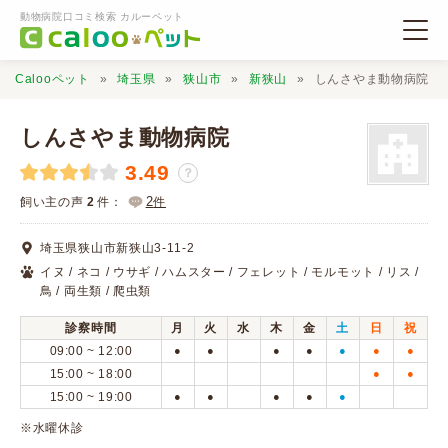
動物病院口コミ検索 カルーペット
Calooペット
埼玉県
狭山市
新狭山
しんさやま動物病院
しんさやま動物病院
3.49
？
動物病院検索
2
飼い主の声
2
件：
件
埼玉県狭山市新狭山3-11-2
口コミ検索
イヌ / ネコ / ウサギ / ハムスター / フェレット / モルモット / リス /
鳥 / 両生類 / 爬虫類
Calooペットとは？
診察時間
月
火
水
木
金
土
日
祝
09:00 ~ 12:00
●
●
●
●
●
●
●
15:00 ~ 18:00
●
●
口コミ投稿
15:00 ~ 19:00
●
●
●
●
●
※水曜休診