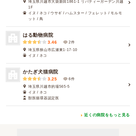
埼玉県川越市大袋新田1861-1 リバティーガーデン川越
1F
イヌ / ネコ / ウサギ / ハムスター / フェレット / モルモ
ット / 鳥
はる動物病院
3.46
2件
埼玉県狭山市広瀬東1-17-10
イヌ / ネコ
かたぎ犬猫病院
3.25
6件
埼玉県川越市的場565-5
イヌ / ネコ
獣医循環器認定医
近くの病院をもっと見る