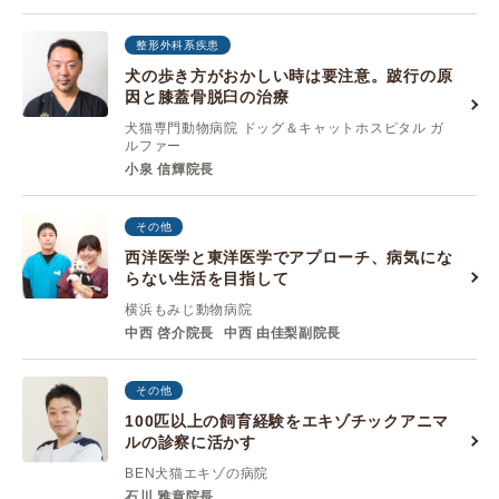
整形外科系疾患
犬の歩き方がおかしい時は要注意。跛行の原
因と膝蓋骨脱臼の治療
犬猫専門動物病院 ドッグ＆キャットホスピタル ガ
ルファー
小泉 信輝院長
その他
西洋医学と東洋医学でアプローチ、病気にな
らない生活を目指して
横浜もみじ動物病院
中西 啓介院長
中西 由佳梨副院長
その他
100匹以上の飼育経験をエキゾチックアニマ
ルの診察に活かす
BEN犬猫エキゾの病院
石川 雅章院長