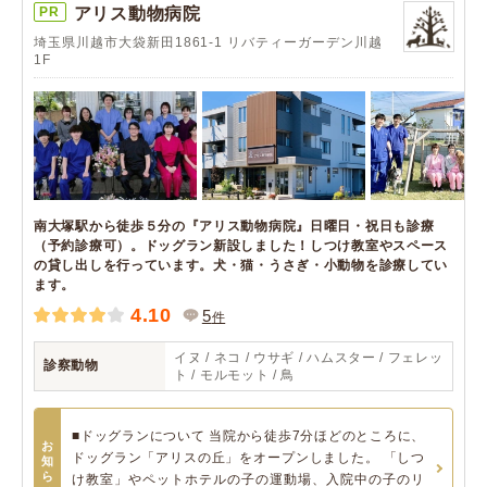
PR
アリス動物病院
埼玉県川越市大袋新田1861-1 リバティーガーデン川越
1F
南大塚駅から徒歩５分の『アリス動物病院』日曜日・祝日も診療
（予約診療可）。ドッグラン新設しました！しつけ教室やスペース
の貸し出しを行っています。犬・猫・うさぎ・小動物を診療してい
ます。
4.10
5
件
イヌ / ネコ / ウサギ / ハムスター / フェレッ
診察動物
ト / モルモット / 鳥
■ドッグランについて 当院から徒歩7分ほどのところに、
お
ドッグラン「アリスの丘」をオープンしました。 「しつ
知
ら
け教室」やペットホテルの子の運動場、入院中の子のリ