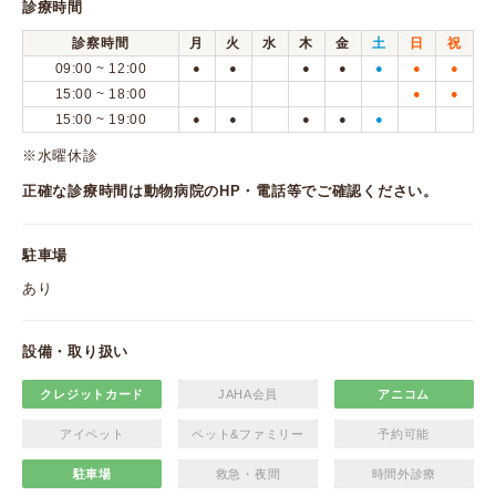
診療時間
診察時間
月
火
水
木
金
土
日
祝
09:00 ~ 12:00
●
●
●
●
●
●
●
15:00 ~ 18:00
●
●
15:00 ~ 19:00
●
●
●
●
●
※水曜休診
正確な診療時間は動物病院のHP・電話等でご確認ください。
駐車場
あり
設備・取り扱い
クレジットカード
JAHA会員
アニコム
アイペット
ペット&ファミリー
予約可能
駐車場
救急・夜間
時間外診療