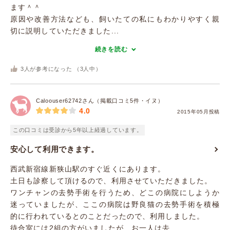
ます＾＾
原因や改善方法なども、飼いたての私にもわかりやすく親
切に説明していただきました...
続きを読む
3
人が参考になった （
3
人中）
Caloouser62742さん（掲載口コミ5件・イヌ）
4.0
2015年05月投稿
この口コミは受診から5年以上経過しています。
安心して利用できます。
西武新宿線新狭山駅のすぐ近くにあります。
土日も診察して頂けるので、利用させていただきました。
ワンチャンの去勢手術を行うため、どこの病院にしようか
迷っていましたが、ここの病院は野良猫の去勢手術を積極
的に行われているとのことだったので、利用しました。
待合室には2組の方がいましたが、お一人は去...