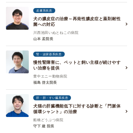
皮膚系疾患
犬の膿皮症の治療～再発性膿皮症と薬剤耐性
菌への対応
川西池田いぬとねこの病院
山本 孟院長
腎・泌尿器系疾患
慢性腎障害に、ペットと飼い主様が続けやす
い治療を提供
豊中エニー動物病院
福島 啓太院長
肝・胆・すい臓系疾患
犬猫の肝臓機能低下に対する診断と「門脈体
循環シャント」の治療
船橋どうぶつ病院
守下 建 院長