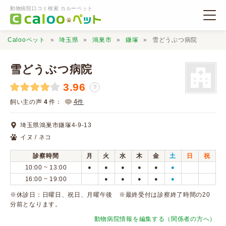
動物病院口コミ検索 カルーペット
Calooペット
埼玉県
鴻巣市
鎌塚
雪どうぶつ病院
雪どうぶつ病院
3.96
？
動物病院検索
4
飼い主の声
4
件：
件
埼玉県鴻巣市鎌塚4-9-13
口コミ検索
イヌ / ネコ
診察時間
月
火
水
木
金
土
日
祝
Calooペットとは？
10:00 ~ 13:00
●
●
●
●
●
●
16:00 ~ 19:00
●
●
●
●
●
口コミ投稿
※休診日：日曜日、祝日、月曜午後 ※最終受付は診察終了時間の20
分前となります。
動物病院情報を編集する（関係者の方へ）