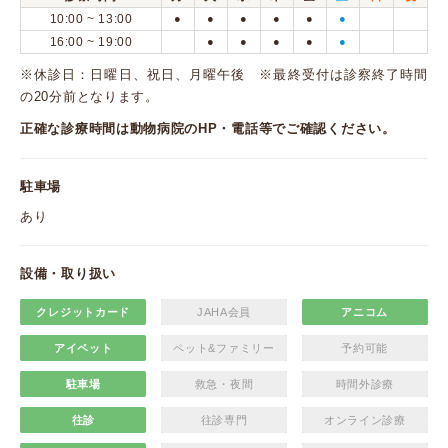
10:00 ~ 13:00
●
●
●
●
●
●
16:00 ~ 19:00
●
●
●
●
●
※休診日：日曜日、祝日、月曜午後 ※最終受付は診察終了時間
の20分前となります。
正確な診療時間は動物病院のHP・電話等でご確認ください。
駐車場
あり
設備・取り扱い
クレジットカード
JAHA会員
アニコム
アイペット
ペット&ファミリー
予約可能
駐車場
救急・夜間
時間外診療
往診
往診専門
オンライン診療