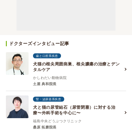
ドクターズインタビュー記事
歯と口腔系疾患
犬猫の根尖周囲病巣、根尖膿瘍の治療とデン
タルケア
かしわだい動物病院
土屋 典和院長
腎・泌尿器系疾患
犬と猫の尿管結石（尿管閉塞）に対する治
療〜外科手術を中心に〜
福島中央どうぶつクリニック
桑原 拓磨院長